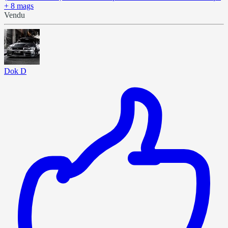
+ 8 mags
Vendu
Dok D