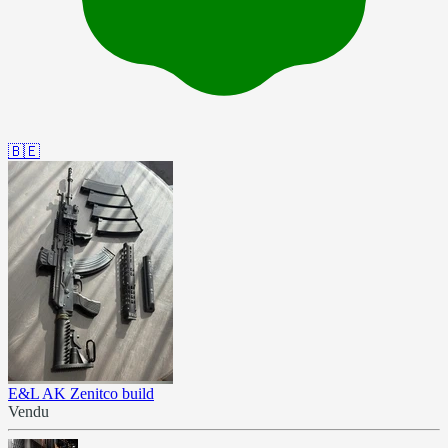
🇧🇪
E&L AK Zenitco build
Vendu