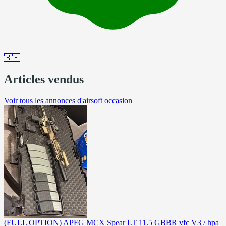
🇧🇪
Articles vendus
Voir tous les annonces d'airsoft occasion
(FULL OPTION) APFG MCX Spear LT 11.5 GBBR vfc V3 / hpa