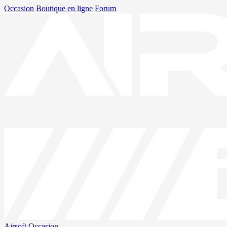
Occasion
Boutique en ligne
Forum
Airsoft
Occasion