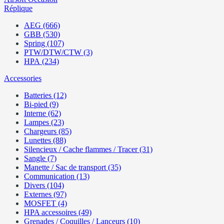
Réplique
AEG (666)
GBB (530)
Spring (107)
PTW/DTW/CTW (3)
HPA (234)
Accessories
Batteries (12)
Bi-pied (9)
Interne (62)
Lampes (23)
Chargeurs (85)
Lunettes (88)
Silencieux / Cache flammes / Tracer (31)
Sangle (7)
Manette / Sac de transport (35)
Communication (13)
Divers (104)
Externes (97)
MOSFET (4)
HPA accessoires (49)
Grenades / Coquilles / Lanceurs (10)