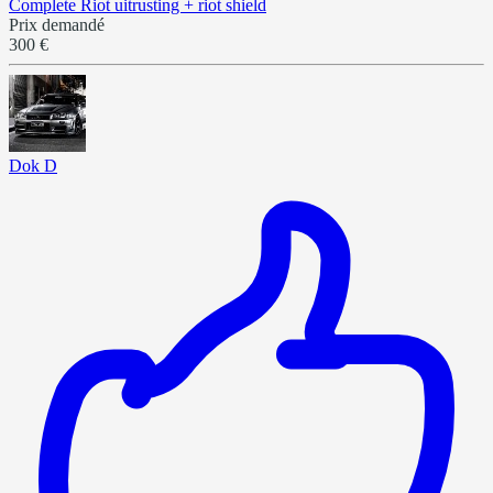
Complete Riot uitrusting + riot shield
Prix demandé
300 €
Dok D