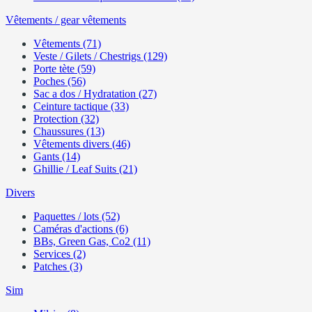
Vêtements / gear vêtements
Vêtements (71)
Veste / Gilets / Chestrigs (129)
Porte tète (59)
Poches (56)
Sac a dos / Hydratation (27)
Ceinture tactique (33)
Protection (32)
Chaussures (13)
Vêtements divers (46)
Gants (14)
Ghillie / Leaf Suits (21)
Divers
Paquettes / lots (52)
Caméras d'actions (6)
BBs, Green Gas, Co2 (11)
Services (2)
Patches (3)
Sim