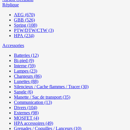
Réplique
AEG (670)
GBB (526)
Spring (108)
PTW/DTW/CTW (3)
HPA (234)
Accessories
Batteries (12)
Bi-pied (9)
Interne (59)
Lampes (23)
Chargeurs (86)
Lunettes (88)
Silencieux / Cache flammes / Tracer (30)
Sangle (6)
Manette / Sac de transport (35)
Communication (13)
Divers (104)
Externes (98)
MOSFET (4)
HPA accessoires (49)
Grenades / Coquilles / Lanceurs (10)