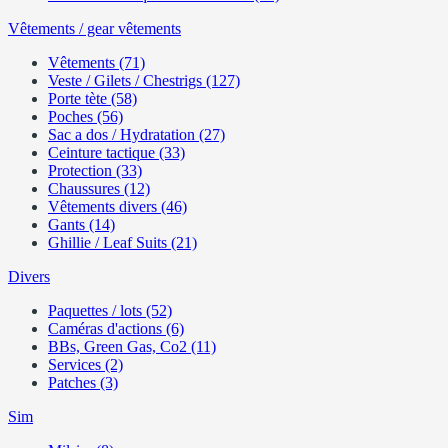
Vêtements / gear vêtements
Vêtements (71)
Veste / Gilets / Chestrigs (127)
Porte tète (58)
Poches (56)
Sac a dos / Hydratation (27)
Ceinture tactique (33)
Protection (33)
Chaussures (12)
Vêtements divers (46)
Gants (14)
Ghillie / Leaf Suits (21)
Divers
Paquettes / lots (52)
Caméras d'actions (6)
BBs, Green Gas, Co2 (11)
Services (2)
Patches (3)
Sim