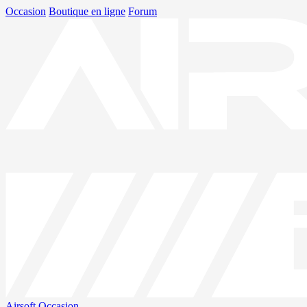
Occasion
Boutique en ligne
Forum
Airsoft
Occasion