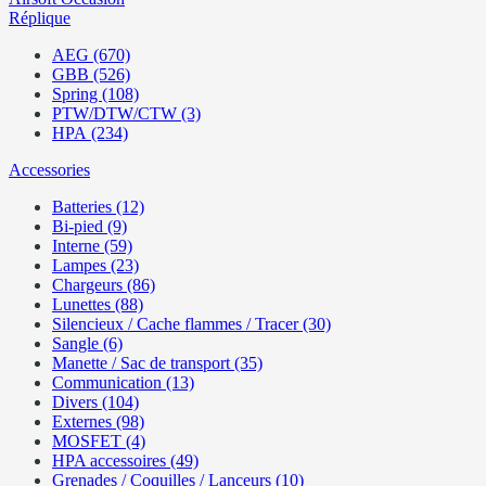
Réplique
AEG (670)
GBB (526)
Spring (108)
PTW/DTW/CTW (3)
HPA (234)
Accessories
Batteries (12)
Bi-pied (9)
Interne (59)
Lampes (23)
Chargeurs (86)
Lunettes (88)
Silencieux / Cache flammes / Tracer (30)
Sangle (6)
Manette / Sac de transport (35)
Communication (13)
Divers (104)
Externes (98)
MOSFET (4)
HPA accessoires (49)
Grenades / Coquilles / Lanceurs (10)