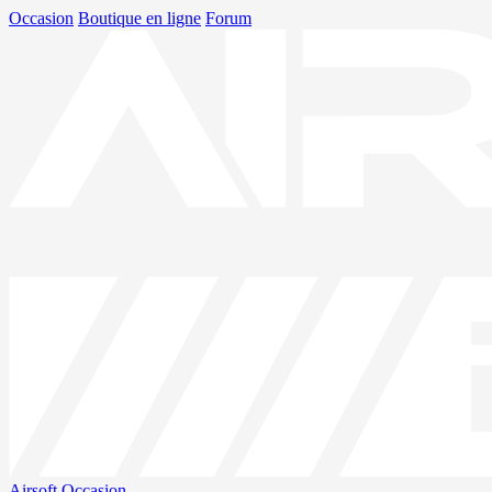
Occasion
Boutique en ligne
Forum
Airsoft
Occasion