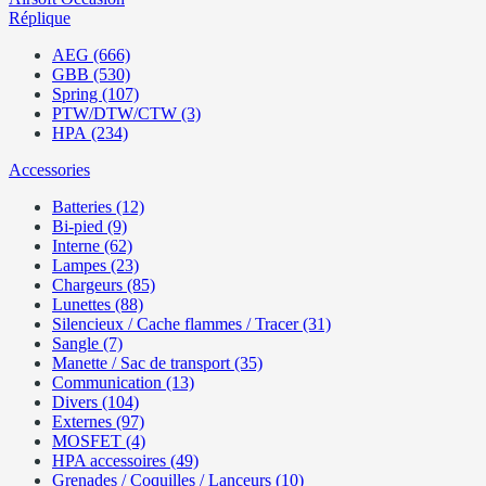
Réplique
AEG (666)
GBB (530)
Spring (107)
PTW/DTW/CTW (3)
HPA (234)
Accessories
Batteries (12)
Bi-pied (9)
Interne (62)
Lampes (23)
Chargeurs (85)
Lunettes (88)
Silencieux / Cache flammes / Tracer (31)
Sangle (7)
Manette / Sac de transport (35)
Communication (13)
Divers (104)
Externes (97)
MOSFET (4)
HPA accessoires (49)
Grenades / Coquilles / Lanceurs (10)