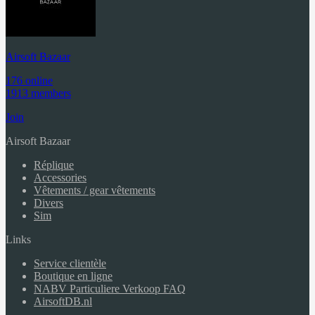
Airsoft Bazaar
176 online
1913 members
Join
Airsoft Bazaar
Réplique
Accessories
Vêtements / gear vêtements
Divers
Sim
Links
Service clientèle
Boutique en ligne
NABV Particuliere Verkoop FAQ
AirsoftDB.nl