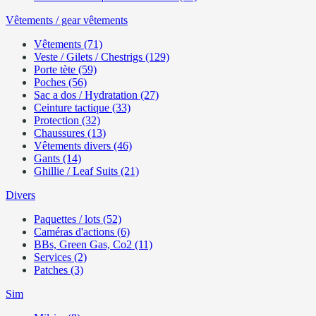
Vêtements / gear vêtements
Vêtements (71)
Veste / Gilets / Chestrigs (129)
Porte tète (59)
Poches (56)
Sac a dos / Hydratation (27)
Ceinture tactique (33)
Protection (32)
Chaussures (13)
Vêtements divers (46)
Gants (14)
Ghillie / Leaf Suits (21)
Divers
Paquettes / lots (52)
Caméras d'actions (6)
BBs, Green Gas, Co2 (11)
Services (2)
Patches (3)
Sim