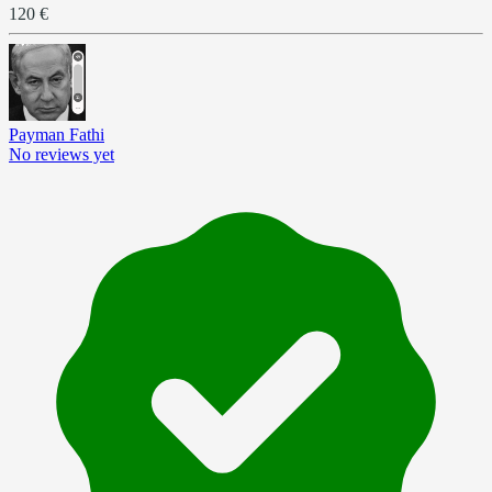
120 €
Payman Fathi
No reviews yet