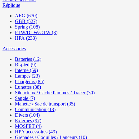
Réplique
AEG (670)
GBB (527)
Spring (108)
PTW/DTW/CTW (3)
HPA (233)
Accessories
Batteries (12)
Bi-pied (9)
Interne (59)
Lampes (23)
Chargeurs (85)
Lunettes (88)
Silencieux / Cache flammes / Tracer (30)
Sangle (7)
Manette / Sac de transport (35)
Communication (13)
Divers (104)
Externes (97)
MOSFET (4)
HPA accessoires (49)
Grenades / Coquilles / Lanceurs (10)