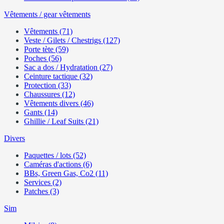
Vêtements / gear vêtements
Vêtements (71)
Veste / Gilets / Chestrigs (127)
Porte tète (59)
Poches (56)
Sac a dos / Hydratation (27)
Ceinture tactique (32)
Protection (33)
Chaussures (12)
Vêtements divers (46)
Gants (14)
Ghillie / Leaf Suits (21)
Divers
Paquettes / lots (52)
Caméras d'actions (6)
BBs, Green Gas, Co2 (11)
Services (2)
Patches (3)
Sim