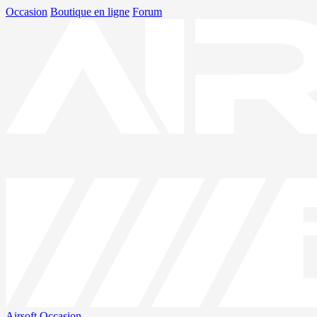
Occasion
Boutique en ligne
Forum
Airsoft
Occasion