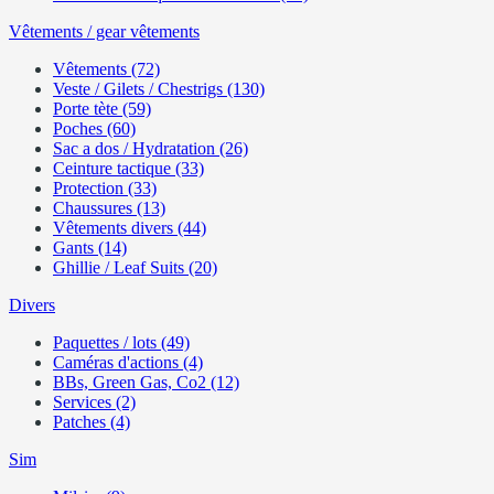
Vêtements / gear vêtements
Vêtements (72)
Veste / Gilets / Chestrigs (130)
Porte tète (59)
Poches (60)
Sac a dos / Hydratation (26)
Ceinture tactique (33)
Protection (33)
Chaussures (13)
Vêtements divers (44)
Gants (14)
Ghillie / Leaf Suits (20)
Divers
Paquettes / lots (49)
Caméras d'actions (4)
BBs, Green Gas, Co2 (12)
Services (2)
Patches (4)
Sim