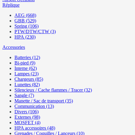
Réplique
AEG (668)
GBB (529)
Spring (106)
PTW/DTW/CTW (3)
HPA (230)
Accessories
Batteries (12)
Bi-pied (9)
Interne (62)
Lampes (23)
Chargeurs (85)
Lunettes (82)
Silencieux / Cache flammes / Tracer (32)
Sangle (7)
Manette / Sac de transport (35)
Communication (13)
Divers (106)
Externes (98)
MOSFET (4)
HPA accessoires (48)
Grenades / Coquilles / Lanceurs (10)