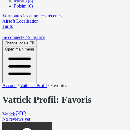
Milsim (8)
Polsim (0)
Voir toutes les annonces récentes
Airsoft
Localisation
Tarifs
Se connecte
/ S'inscrire
Change locale
FR
Open main menu
Accueil
/
Vattick's Profil
/
Favorites
Vattick Profil: Favoris
Vattick
🇳🇱
No reviews yet