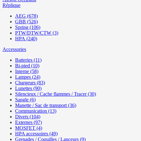
Réplique
AEG (678)
GBB (526)
Spring (106)
PTW/DTW/CTW (3)
HPA (240)
Accessories
Batteries (11)
Bi-pied (10)
Interne (58)
Lampes (24)
Chargeurs (83)
Lunettes (90)
Silencieux / Cache flammes / Tracer (30)
Sangle (6)
Manette / Sac de transport (36)
Communication (13)
Divers (104)
Externes (97)
MOSFET (4)
HPA accessoires (49)
Grenades / Coquilles / Lanceurs (9)