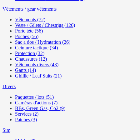
Vêtements / gear vêtements
Vêtements (72)
Veste / Gilets / Chestrigs (126)
Porte tète (56)
Poches (56)
Sac a dos / Hydratation (26)
Ceinture tactique (34)
Protection (32)
Chaussures (12)
Vêtements divers (43)
Gants (14)
Ghillie / Leaf Suits (21)
Divers
Paquettes / lots (51)
Caméras d'actions (7)
BBs, Green Gas, Co2 (9)
Services (2)
Patches (3)
Sim