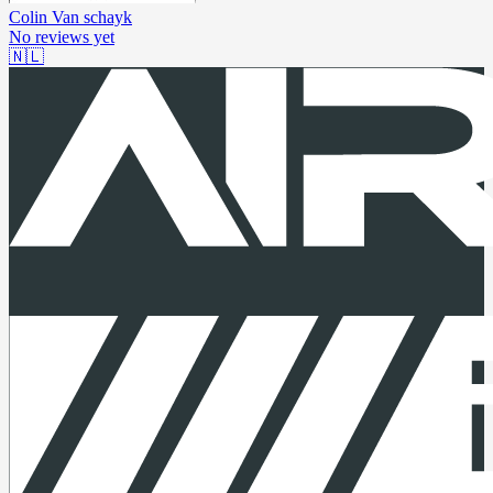
Colin Van schayk
No reviews yet
🇳🇱