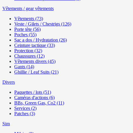
Vêtements / gear vêtements
Vêtements (73)
Veste / Gilets / Chestrigs (126)
Porte tète (56)
Poches (55)
Sac a dos / Hydratation (26)
Ceinture tactique (33)
Protection (32)
Chaussures (12)
Vêtements divers (45)
Gants (14)
Ghillie / Leaf Suits (21)
Divers
Paquettes / lots (51)
Caméras d'actions (6)
BBs, Green Gas, Co2 (11)
Services (2)
Patches (3)
Sim