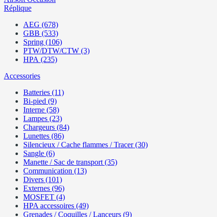
Réplique
AEG (678)
GBB (533)
Spring (106)
PTW/DTW/CTW (3)
HPA (235)
Accessories
Batteries (11)
Bi-pied (9)
Interne (58)
Lampes (23)
Chargeurs (84)
Lunettes (86)
Silencieux / Cache flammes / Tracer (30)
Sangle (6)
Manette / Sac de transport (35)
Communication (13)
Divers (101)
Externes (96)
MOSFET (4)
HPA accessoires (49)
Grenades / Coquilles / Lanceurs (9)