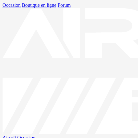
Occasion
Boutique en ligne
Forum
Airsoft
Occasion