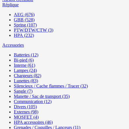
Réplique
AEG (676)
GBB (528)
Spring (107)
PTW/DTW/CTW (3)
HPA (232)
Accessories
Batteries (12)
Bi-pied (6)
Interne (61)
Lampes (24)
Chargeurs (82)
Lunettes (83)
Silencieux / Cache flammes / Tracer (32)
Sangle (7)
Manette / Sac de transport (35)
Communication (12)
Divers (105)
Externes (98)
MOSFET (4)
HPA accessoires (46)
Grenades / Coquilles / Lanceurs (11)