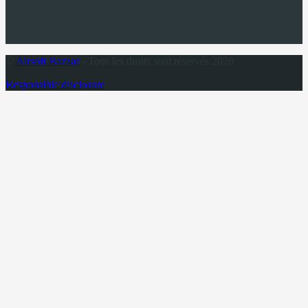
©
Airsoft Bazaar
- Tous les droits sont réservés 2026
Responsible disclosure