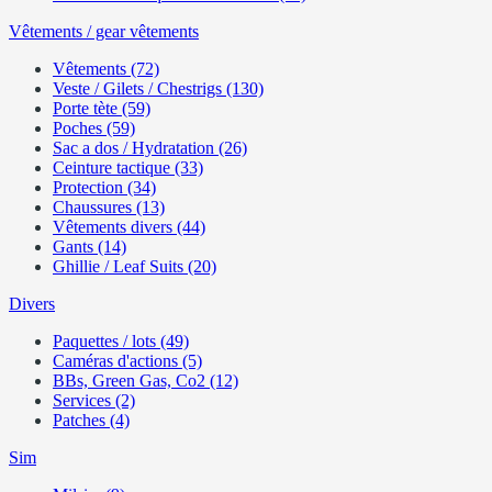
Vêtements / gear vêtements
Vêtements (72)
Veste / Gilets / Chestrigs (130)
Porte tète (59)
Poches (59)
Sac a dos / Hydratation (26)
Ceinture tactique (33)
Protection (34)
Chaussures (13)
Vêtements divers (44)
Gants (14)
Ghillie / Leaf Suits (20)
Divers
Paquettes / lots (49)
Caméras d'actions (5)
BBs, Green Gas, Co2 (12)
Services (2)
Patches (4)
Sim