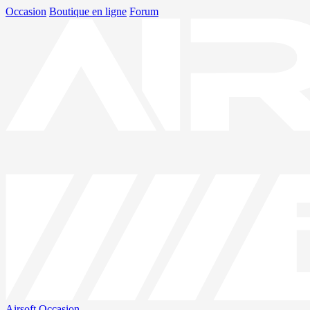
Occasion
Boutique en ligne
Forum
Airsoft
Occasion