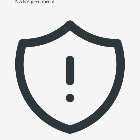
NABV geverifieerd