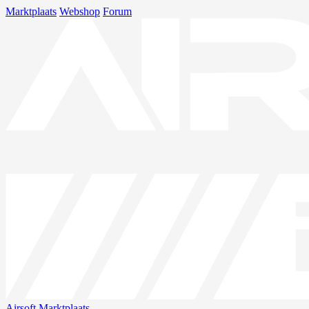
Marktplaats
Webshop
Forum
Airsoft
Marktplaats