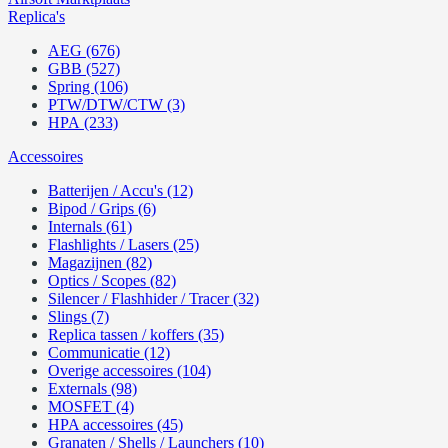
Replica's
AEG (676)
GBB (527)
Spring (106)
PTW/DTW/CTW (3)
HPA (233)
Accessoires
Batterijen / Accu's (12)
Bipod / Grips (6)
Internals (61)
Flashlights / Lasers (25)
Magazijnen (82)
Optics / Scopes (82)
Silencer / Flashhider / Tracer (32)
Slings (7)
Replica tassen / koffers (35)
Communicatie (12)
Overige accessoires (104)
Externals (98)
MOSFET (4)
HPA accessoires (45)
Granaten / Shells / Launchers (10)