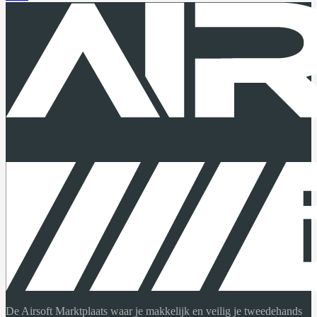
De Airsoft Marktplaats waar je makkelijk en veilig je tweedehands