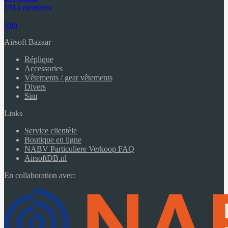
1913 members
Join
Airsoft Bazaar
Réplique
Accessories
Vêtements / gear vêtements
Divers
Sim
Links
Service clientèle
Boutique en ligne
NABV Particuliere Verkoop FAQ
AirsoftDB.nl
En collaboration avec: