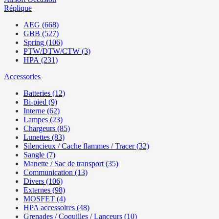
Réplique
AEG (668)
GBB (527)
Spring (106)
PTW/DTW/CTW (3)
HPA (231)
Accessories
Batteries (12)
Bi-pied (9)
Interne (62)
Lampes (23)
Chargeurs (85)
Lunettes (83)
Silencieux / Cache flammes / Tracer (32)
Sangle (7)
Manette / Sac de transport (35)
Communication (13)
Divers (106)
Externes (98)
MOSFET (4)
HPA accessoires (48)
Grenades / Coquilles / Lanceurs (10)