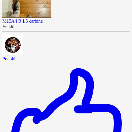
M15A4 R.I.S carbine
Vendu
Poepkin