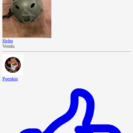
Helm
Vendu
Poepkin