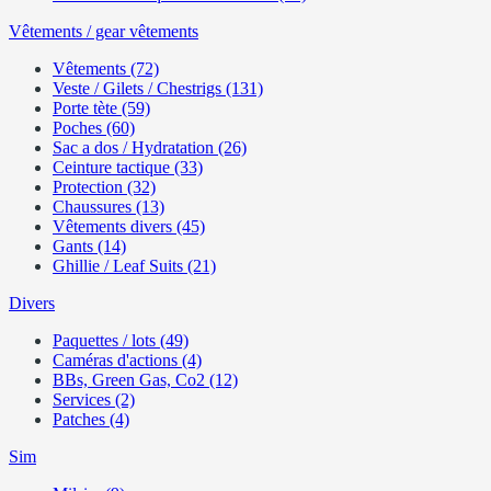
Vêtements / gear vêtements
Vêtements (72)
Veste / Gilets / Chestrigs (131)
Porte tète (59)
Poches (60)
Sac a dos / Hydratation (26)
Ceinture tactique (33)
Protection (32)
Chaussures (13)
Vêtements divers (45)
Gants (14)
Ghillie / Leaf Suits (21)
Divers
Paquettes / lots (49)
Caméras d'actions (4)
BBs, Green Gas, Co2 (12)
Services (2)
Patches (4)
Sim