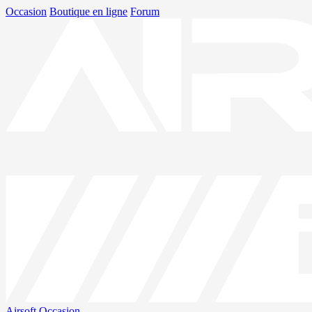
Occasion
Boutique en ligne
Forum
Airsoft
Occasion