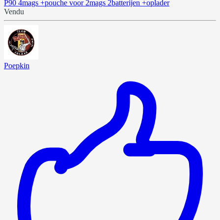
P90 4mags +pouche voor 2mags 2batterijen +oplader
Vendu
Poepkin