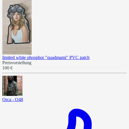
limited white phosphor "quadmami" PVC patch
Preisvorstellung
100 €
Orca - O48