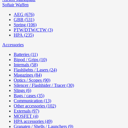
Softair Waffen
AEG (676)
GBB (531)
Spring (106)
PTW/DTW/CTW (3)
HPA (235)
Accessories
Batteries (11)
Bipod / Grips (10)
Internals (58)
Flashlights / Lasers (24)
Magazines (84)
Optics / Scopes (90)
Silencer / Flashhider / Tracer (30)
Slings (6)
Bags / cases (35)
Communication (13)
Other accessories (102)
Externals (97)
MOSFET (4)
HPA accessories (49)
Granaten / Shells / Launchers (9)