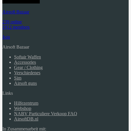
Airsoft Bazaar
239 online
1912 members
Join
Airsoft Bazaar
Softair Waffen
Accessories
Gear / Clothing
Verschiedenes
Sim
Airsoft guns
Links
Hilfezentrum
Webshop
NABV Particuliere Verkoop FAQ
AirsoftDB.nl
In Zusammenarbeit mit: