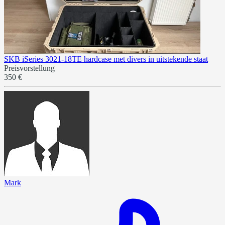
SKB iSeries 3021-18TE hardcase met divers in uitstekende staat
Preisvorstellung
350 €
Mark