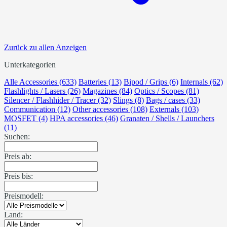
Zurück zu allen Anzeigen
Unterkategorien
Alle Accessories (633)
Batteries (13)
Bipod / Grips (6)
Internals (62)
Flashlights / Lasers (26)
Magazines (84)
Optics / Scopes (81)
Silencer / Flashhider / Tracer (32)
Slings (8)
Bags / cases (33)
Communication (12)
Other accessories (108)
Externals (103)
MOSFET (4)
HPA accessories (46)
Granaten / Shells / Launchers
(11)
Suchen:
Preis ab:
Preis bis:
Preismodell:
Land: