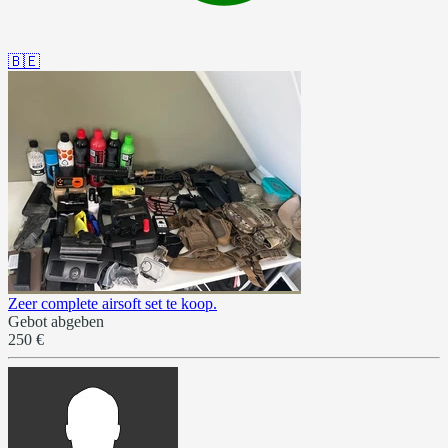
🇧🇪
Zeer complete airsoft set te koop.
Gebot abgeben
250 €