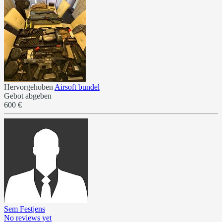
Hervorgehoben
Airsoft bundel
Gebot abgeben
600 €
Sem Festjens
No reviews yet