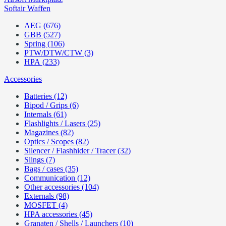
Softair Waffen
AEG (676)
GBB (527)
Spring (106)
PTW/DTW/CTW (3)
HPA (233)
Accessories
Batteries (12)
Bipod / Grips (6)
Internals (61)
Flashlights / Lasers (25)
Magazines (82)
Optics / Scopes (82)
Silencer / Flashhider / Tracer (32)
Slings (7)
Bags / cases (35)
Communication (12)
Other accessories (104)
Externals (98)
MOSFET (4)
HPA accessories (45)
Granaten / Shells / Launchers (10)