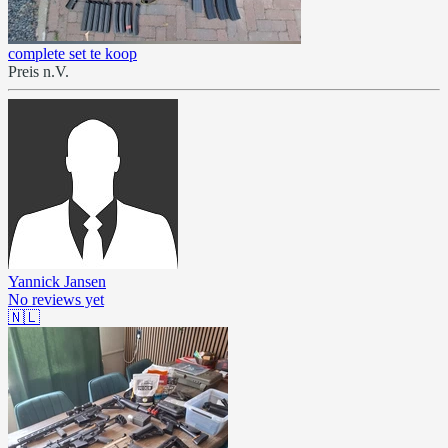
complete set te koop
Preis n.V.
Yannick Jansen
No reviews yet
🇳🇱