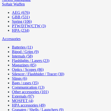
Softair Waffen
AEG (676)
GBB (531)
Spring (106)
PTW/DTW/CTW (3)
HPA (234)
Accessories
Batteries (11)
Bipod / Grips (9)
Internals (58)
Flashlights / Lasers (23)
Magazines (85)
Optics / Scopes (86)
Silencer / Flashhider / Tracer (30)
Slings (6)
Bags / cases (35)
Communication (13)
Other accessories (101)
Externals (97)
MOSFET (4)
HPA accessories (49)
Granaten / Shells / Launchers (9)