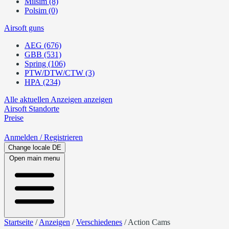
Milsim (8)
Polsim (0)
Airsoft guns
AEG (676)
GBB (531)
Spring (106)
PTW/DTW/CTW (3)
HPA (234)
Alle aktuellen Anzeigen anzeigen
Airsoft
Standorte
Preise
Anmelden
/ Registrieren
Change locale
DE
Open main menu
Startseite
/
Anzeigen
/
Verschiedenes
/
Action Cams