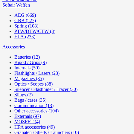
Softair Waffen
AEG (669)
GBB (527)
Spring (108)
PTW/DTW/CTW (3)
HPA (233)
Accessories
Batteries (12)
Bipod / Grips (9)
Internals (59)
Flashlights / Lasers (23)
Magazines (85)
Optics / Scopes (88)
Silencer / Flashhider / Tracer (30)
Slings (7)
Bags / cases (35)
Communication (13)
Other accessories (104)
Externals (97)
MOSFET (4)
HPA accessories (49)
Granaten / Shells / Launchers (10)