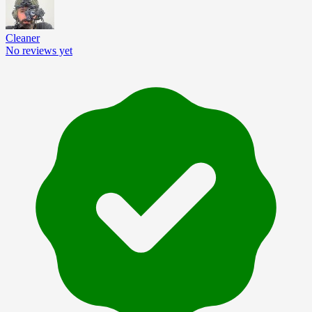
Cleaner
No reviews yet