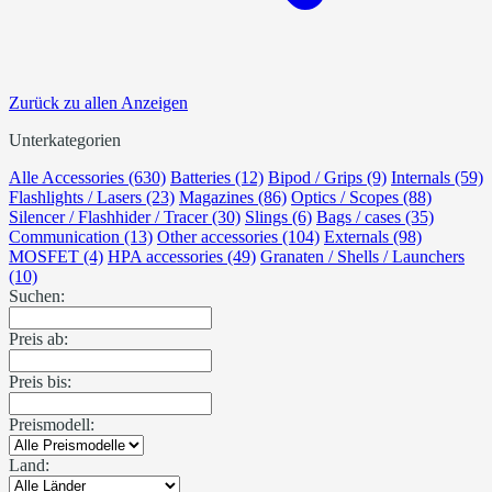
Zurück zu allen Anzeigen
Unterkategorien
Alle Accessories (630)
Batteries (12)
Bipod / Grips (9)
Internals (59)
Flashlights / Lasers (23)
Magazines (86)
Optics / Scopes (88)
Silencer / Flashhider / Tracer (30)
Slings (6)
Bags / cases (35)
Communication (13)
Other accessories (104)
Externals (98)
MOSFET (4)
HPA accessories (49)
Granaten / Shells / Launchers
(10)
Suchen:
Preis ab:
Preis bis:
Preismodell:
Land: