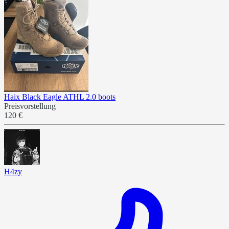
Haix Black Eagle ATHL 2.0 boots
Preisvorstellung
120 €
H4zy