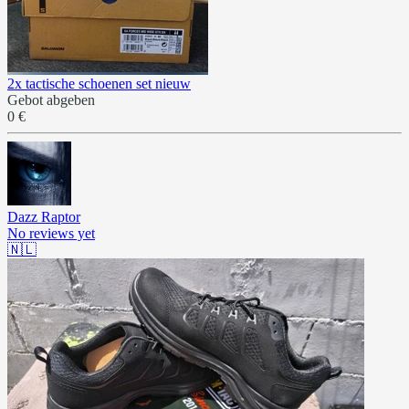
2x tactische schoenen set nieuw
Gebot abgeben
0 €
Dazz Raptor
No reviews yet
🇳🇱