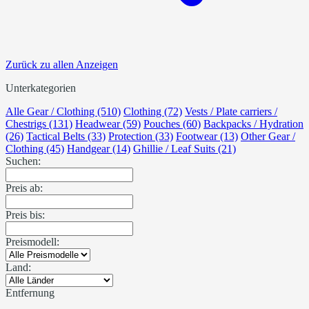
Zurück zu allen Anzeigen
Unterkategorien
Alle Gear / Clothing (510)
Clothing (72)
Vests / Plate carriers /
Chestrigs (131)
Headwear (59)
Pouches (60)
Backpacks / Hydration
(26)
Tactical Belts (33)
Protection (33)
Footwear (13)
Other Gear /
Clothing (45)
Handgear (14)
Ghillie / Leaf Suits (21)
Suchen:
Preis ab:
Preis bis:
Preismodell:
Land:
Entfernung