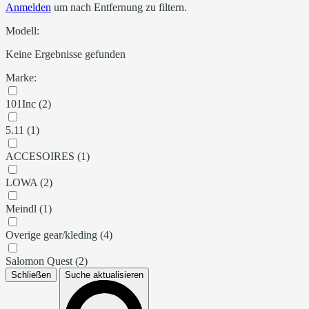
Anmelden
um nach Entfernung zu filtern.
Modell:
Keine Ergebnisse gefunden
Marke:
101Inc (2)
5.11 (1)
ACCESOIRES (1)
LOWA (2)
Meindl (1)
Overige gear/kleding (4)
Salomon Quest (2)
Schließen
Suche aktualisieren