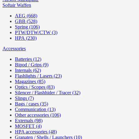
Softair Waffen
AEG (668)
GBB (528)
Spring (106)
PTW/DTW/CTW (3)
HPA (230)
Accessories
Batteries (12)
Bipod / Grips (9)
Internals (62)
Flashlights / Lasers (23)
Magazines (85)
Optics / Scopes (83)
Silencer / Flashhider / Tracer (32)
Slings (7)
Bags / cases (35)
Communication (13)
Other accessories (106)
Externals (98)
MOSFET (4)
HPA accessories (48)
Granaten / Shells / Launchers (10)