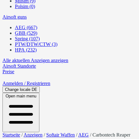
Milsim (9)
Polsim (0)
Airsoft guns
AEG (667)
GBB (529)
Spring (107)
PTW/DTW/CTW (3)
HPA (232)
Alle aktuellen Anzeigen anzeigen
Airsoft
Standorte
Preise
Anmelden
/ Registrieren
Change locale
DE
Open main menu
Startseite
/
Anzeigen
/
Softair Waffen
/
AEG
/
Carbontech Reaper