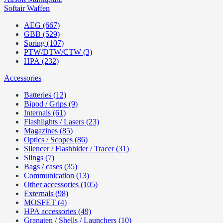
Softair Waffen
AEG (667)
GBB (529)
Spring (107)
PTW/DTW/CTW (3)
HPA (232)
Accessories
Batteries (12)
Bipod / Grips (9)
Internals (61)
Flashlights / Lasers (23)
Magazines (85)
Optics / Scopes (86)
Silencer / Flashhider / Tracer (31)
Slings (7)
Bags / cases (35)
Communication (13)
Other accessories (105)
Externals (98)
MOSFET (4)
HPA accessories (49)
Granaten / Shells / Launchers (10)