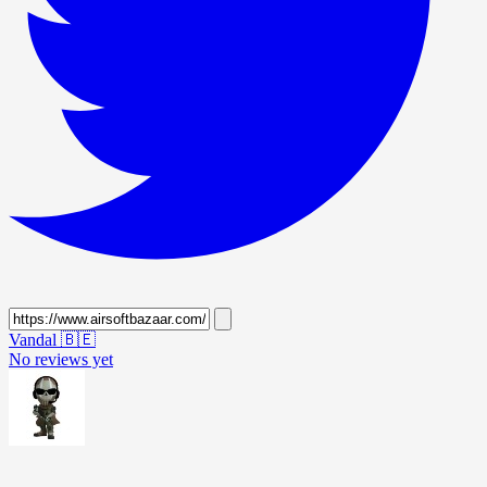
Vandal
🇧🇪
No reviews yet