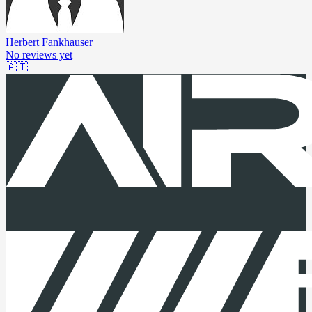
Herbert Fankhauser
No reviews yet
🇦🇹