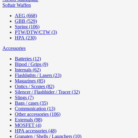
Softair Waffen
AEG (668)
GBB (529)
Spring (106)
PTW/DTW/CTW (3)
HPA (230)
Accessories
Batteries (12)
Bipod / Grips (9)
Internals (62)
Flashlights / Lasers (23)
Magazines (85)
Optics / Scopes (82)
Silencer / Flashhider / Tracer (32)
Slings (7)
Bags / cases (35)
Communication (13)
Other accessories (106)
Externals (98)
MOSFET (4)
HPA accessories (48)
Granaten / Shells / Launchers (10)