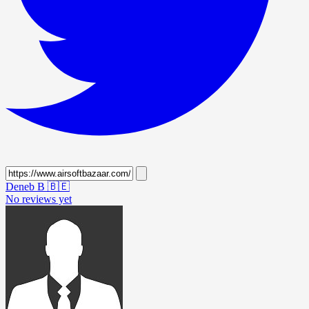
Deneb B
🇧🇪
No reviews yet