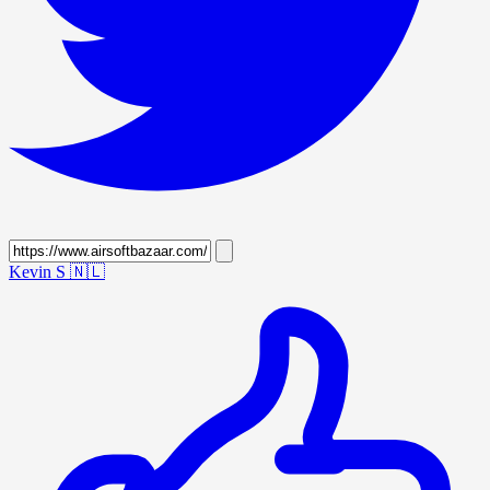
Kevin S
🇳🇱