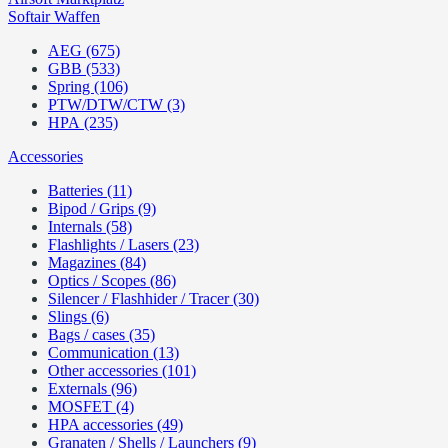
Softair Waffen
AEG (675)
GBB (533)
Spring (106)
PTW/DTW/CTW (3)
HPA (235)
Accessories
Batteries (11)
Bipod / Grips (9)
Internals (58)
Flashlights / Lasers (23)
Magazines (84)
Optics / Scopes (86)
Silencer / Flashhider / Tracer (30)
Slings (6)
Bags / cases (35)
Communication (13)
Other accessories (101)
Externals (96)
MOSFET (4)
HPA accessories (49)
Granaten / Shells / Launchers (9)