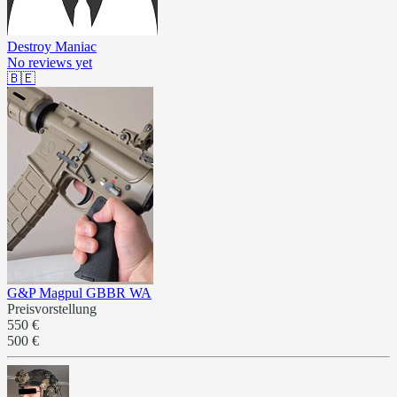
Destroy Maniac
No reviews yet
🇧🇪
G&P Magpul GBBR WA
Preisvorstellung
550 €
500 €