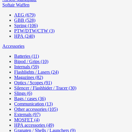
Softair Waffen
AEG (679)
GBB (528)
Spring (106)
PTW/DTW/CTW (3)
HPA (240)
Accessories
Batteries (11)
Bipod / Grips (10)
Internals (59)
Flashlights / Lasers (24)
Magazines (82)
Optics / Scopes (91)
Silencer / Flashhider / Tracer (30)
Slings (6)
Bags / cases (36)
Communication (13)
Other accessories (105)
Externals (97)
MOSFET (4)
HPA accessories (49)
Granaten / Shells / Launchers (9)