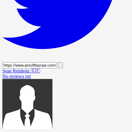
Sean Reinholz
🇩🇪
No reviews yet