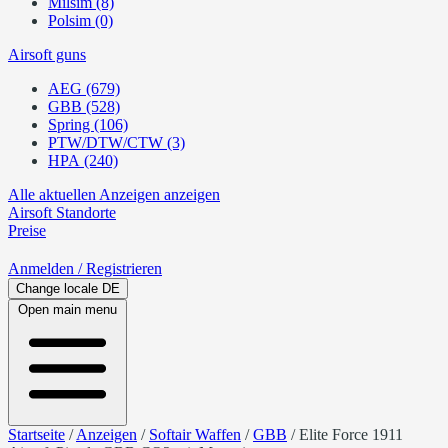
Milsim (8)
Polsim (0)
Airsoft guns
AEG (679)
GBB (528)
Spring (106)
PTW/DTW/CTW (3)
HPA (240)
Alle aktuellen Anzeigen anzeigen
Airsoft
Standorte
Preise
Anmelden
/ Registrieren
Change locale
DE
Open main menu
Startseite
/
Anzeigen
/
Softair Waffen
/
GBB
/
Elite Force 1911