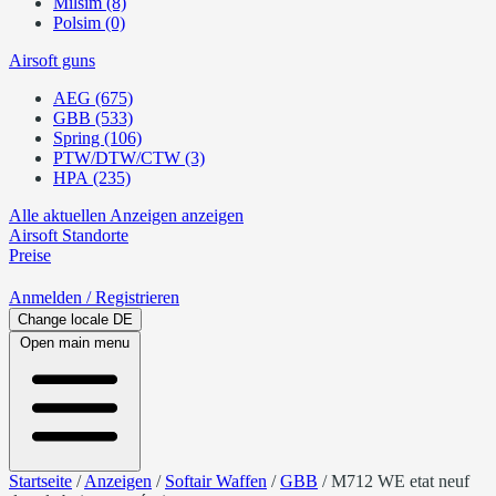
Milsim (8)
Polsim (0)
Airsoft guns
AEG (675)
GBB (533)
Spring (106)
PTW/DTW/CTW (3)
HPA (235)
Alle aktuellen Anzeigen anzeigen
Airsoft
Standorte
Preise
Anmelden
/ Registrieren
Change locale
DE
Open main menu
Startseite
/
Anzeigen
/
Softair Waffen
/
GBB
/
M712 WE etat neuf