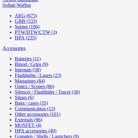
Softair Waffen
AEG (675)
GBB (533)
Spring (106)
PTW/DTW/CTW (3)
HPA (235)
Accessories
Batteries (11)
Bipod / Grips (9)
Internals (58)
Flashlights / Lasers (23)
Magazines (84)
Optics / Scopes (86)
Silencer / Flashhider / Tracer (30)
Slings (6)
Bags / cases (35)
Communication (13)
Other accessories (101)
Externals (96)
MOSFET (4)
HPA accessories (49)
Granaten / Shells / Launchers (9)