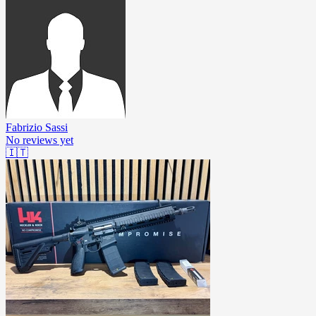
Fabrizio Sassi
No reviews yet
🇮🇹