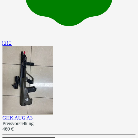
🇧🇪
GHK AUG A3
Preisvorstellung
460 €