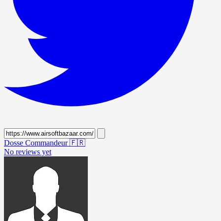
Dosse Commandeur
🇫🇷
No reviews yet