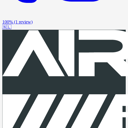
100%
(1 review)
🇳🇱