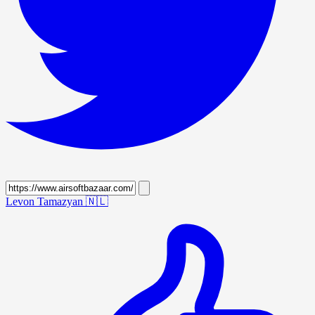
Levon Tamazyan
🇳🇱