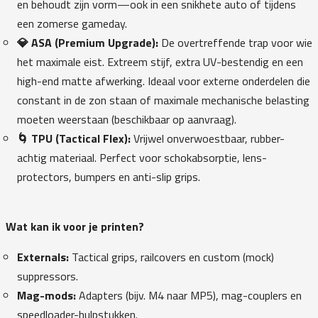
en behoudt zijn vorm—ook in een snikhete auto of tijdens
een zomerse gameday.
💎 ASA (Premium Upgrade):
De overtreffende trap voor wie
het maximale eist. Extreem stijf, extra UV-bestendig en een
high-end matte afwerking. Ideaal voor externe onderdelen die
constant in de zon staan of maximale mechanische belasting
moeten weerstaan (beschikbaar op aanvraag).
🌀 TPU (Tactical Flex):
Vrijwel onverwoestbaar, rubber-
achtig materiaal. Perfect voor schokabsorptie, lens-
protectors, bumpers en anti-slip grips.
Wat kan ik voor je printen?
Externals:
Tactical grips, railcovers en custom (mock)
suppressors.
Mag-mods:
Adapters (bijv. M4 naar MP5), mag-couplers en
speedloader-hulpstukken.