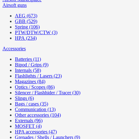
Airsoft guns
AEG (673)
GBB (529)
Spring (106)
PTW/DTW/CTW (3)
HPA (234)
Accessories
Batteries (11)
Bipod / Grips (9)
Internals (58)
Flashlights / Lasers (23)
Magazines (84)
Optics / Scopes (86)
Silencer / Flashhider / Tracer (30)
Slings (6)
Bags / cases (35)
Communication (13)
Other accessories (104)
Externals (96)
MOSFET (4)
HPA accessories (47)
Grenades / Shells / Launchers (9)