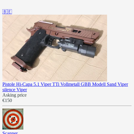
🇧🇪
Pistole Hi-Capa 5.1 Viper TTi Vollmetall GBB Modell Sand Viper
silence Viper
Asking price
€150
Scanner