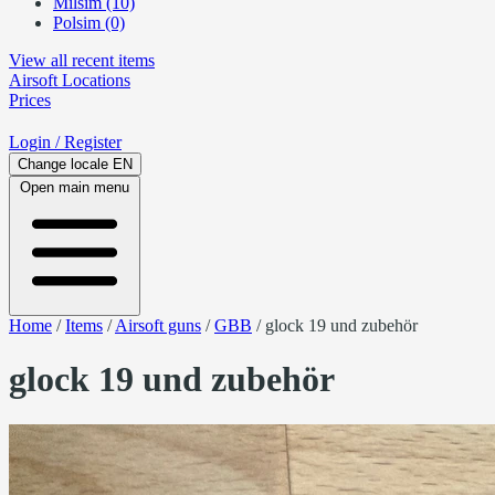
Milsim (10)
Polsim (0)
View all recent items
Airsoft
Locations
Prices
Login
/ Register
Change locale
EN
Open main menu
Home
/
Items
/
Airsoft guns
/
GBB
/
glock 19 und zubehör
glock 19 und zubehör