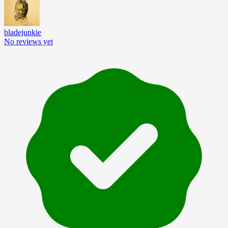
bladejunkie
No reviews yet