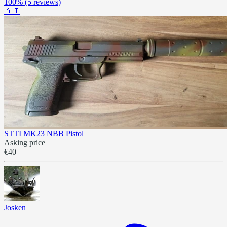
100%
(5 reviews)
🇦🇹
STTI MK23 NBB Pistol
Asking price
€40
Josken