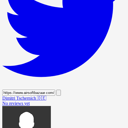
Dimitri Tschernich
🇩🇪
No reviews yet