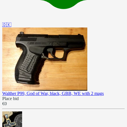
🇩🇰
Walther P99, God of War, black, GBB, WE with 2 mags
Place bid
€0