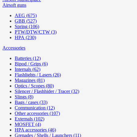
Airsoft guns
AEG (675)
GBB (527)
Spring (106)
PTW/DTW/CTW (3)
HPA (230)
Accessories
Batteries (12)
Bipod / Grips (6)
Internals (62)
Flashlights / Lasers (26)
Magazines (81)
Optics / Scopes (80)
Silencer / Flashhider / Tracer (32)
Slings (8)
Bags / cases (33)
Communication (12)
Other accessories (107)
Externals (102)
MOSFET (4)
HPA accessories (46)
Grenades / Shells / Launchers (11)