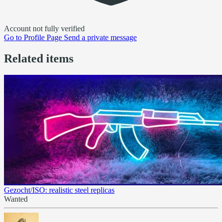
Account not fully verified
Go to
Profile Page
Send a private message
Related items
Gezocht/ISO: realistic steel replicas
Wanted