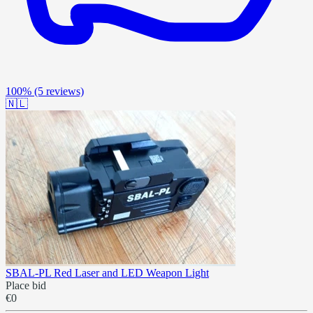
100%
(5 reviews)
🇳🇱
SBAL-PL Red Laser and LED Weapon Light
Place bid
€0