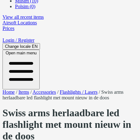
Milsim (10)
Polsim (0)
View all recent items
Airsoft
Locations
Prices
Login
/ Register
Change locale
EN
Open main menu
Home
/
Items
/
Accessories
/
Flashlights / Lasers
/
Swiss arms
herlaadbare led flashlight met mount nieuw in de doos
Swiss arms herlaadbare led
flashlight met mount nieuw in
de doos