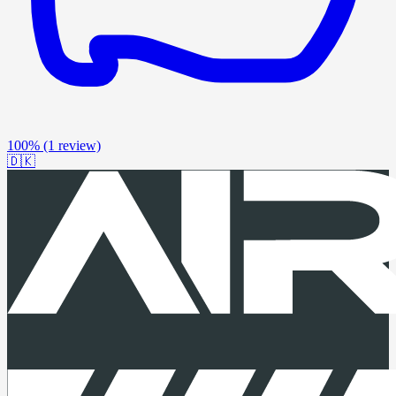
100%
(1 review)
🇩🇰