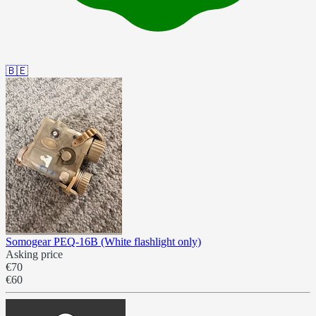
🇧🇪
Somogear PEQ-16B (White flashlight only)
Asking price
€70
€60