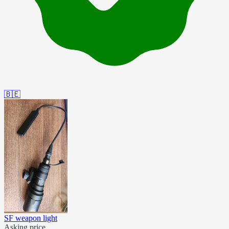
🇧🇪
SF weapon light
Asking price