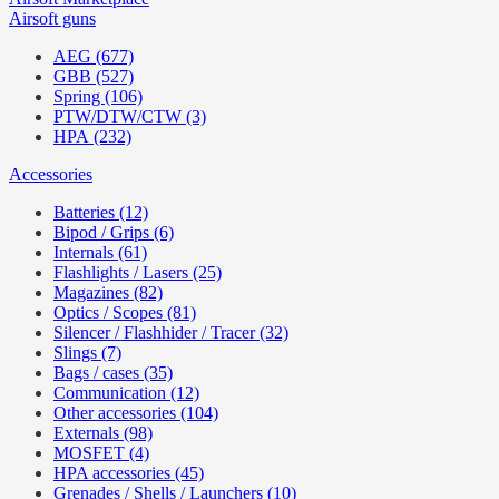
Airsoft guns
AEG (677)
GBB (527)
Spring (106)
PTW/DTW/CTW (3)
HPA (232)
Accessories
Batteries (12)
Bipod / Grips (6)
Internals (61)
Flashlights / Lasers (25)
Magazines (82)
Optics / Scopes (81)
Silencer / Flashhider / Tracer (32)
Slings (7)
Bags / cases (35)
Communication (12)
Other accessories (104)
Externals (98)
MOSFET (4)
HPA accessories (45)
Grenades / Shells / Launchers (10)