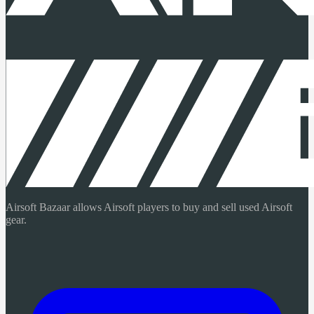
Airsoft Bazaar allows Airsoft players to buy and sell used Airsoft
gear.