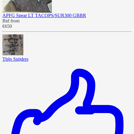
APFG Spear LT TACOPS/SUR300 GBBR
Bid from
€650
Thijs Snijders