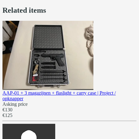
Related items
AAP-01 + 3 magazijnen + flaslight + carry case | Project /
opknapper
Asking price
€130
€125