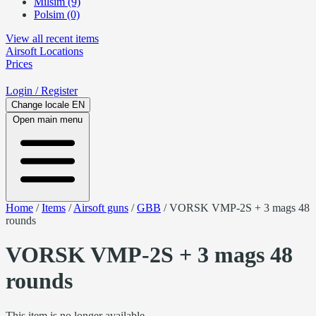
Milsim (9)
Polsim (0)
View all recent items
Airsoft
Locations
Prices
Login
/ Register
Change locale
EN
Open main menu
Home
/
Items
/
Airsoft guns
/
GBB
/
VORSK VMP-2S + 3 mags 48
rounds
VORSK VMP-2S + 3 mags 48
rounds
This item is no longer available.