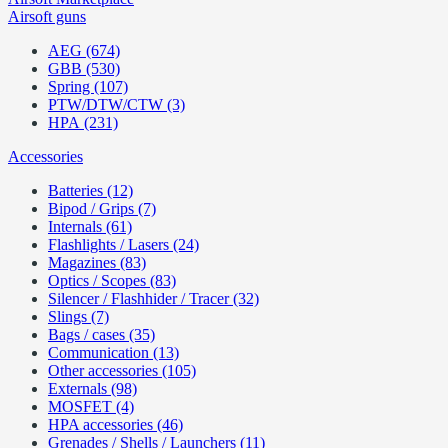
Airsoft guns
AEG (674)
GBB (530)
Spring (107)
PTW/DTW/CTW (3)
HPA (231)
Accessories
Batteries (12)
Bipod / Grips (7)
Internals (61)
Flashlights / Lasers (24)
Magazines (83)
Optics / Scopes (83)
Silencer / Flashhider / Tracer (32)
Slings (7)
Bags / cases (35)
Communication (13)
Other accessories (105)
Externals (98)
MOSFET (4)
HPA accessories (46)
Grenades / Shells / Launchers (11)