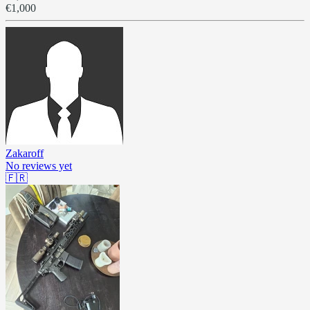
€1,000
Zakaroff
No reviews yet
🇫🇷