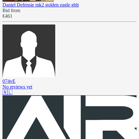
Daniel Defensie mk2 golden eagle gbb
Bid from
€461
074vE
No reviews yet
🇳🇱