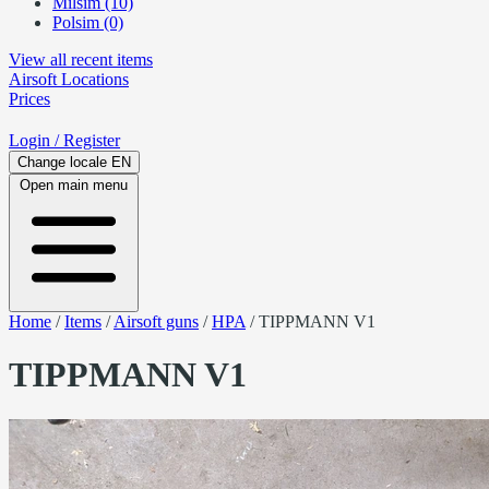
Milsim (10)
Polsim (0)
View all recent items
Airsoft
Locations
Prices
Login
/ Register
Change locale
EN
Open main menu
Home
/
Items
/
Airsoft guns
/
HPA
/
TIPPMANN V1
TIPPMANN V1