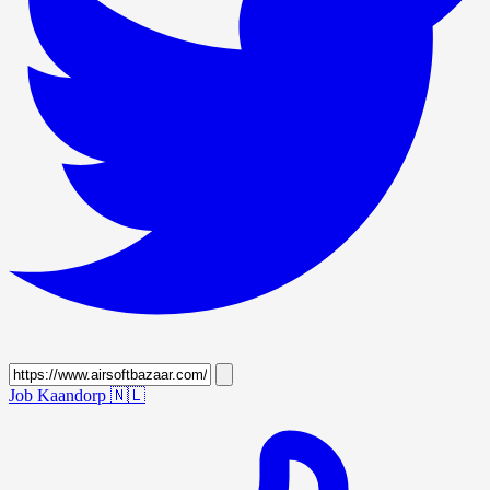
Job Kaandorp
🇳🇱