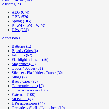
Airsoft guns
AEG (674)
GBB (526)
Spring (105)
PTW/DTW/CTW (3)
HPA (231)
Accessories
Batteries (12)
Bipod / Grips (6)
Internals (62)
Flashlights / Lasers (26)
Magazines (82)
Optics / Scopes (81)
Silencer / Flashhider / Tracer (32)
Slings (7)
Bags / cases (32)
Communication (12)
Other accessories (105)
Externals (100)
MOSFET (4)
HPA accessories (44)
Grenades / Shells / Launchers (10)