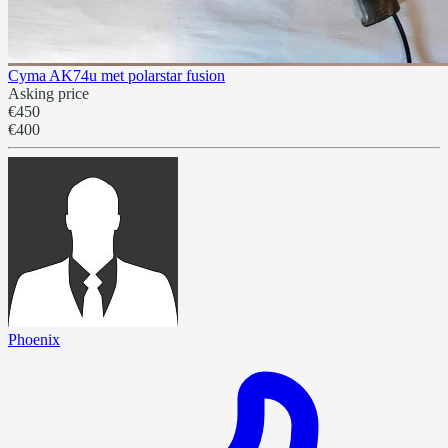
Cyma AK74u met polarstar fusion
Asking price
€450
€400
Phoenix