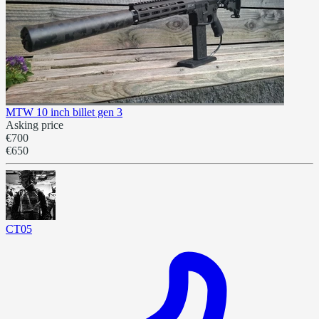
MTW 10 inch billet gen 3
Asking price
€700
€650
CT05