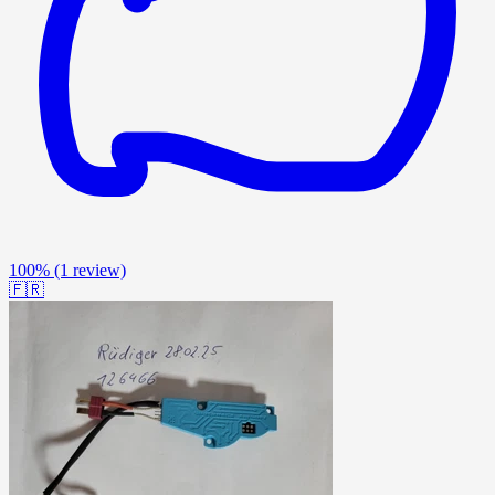
100%
(1 review)
🇫🇷