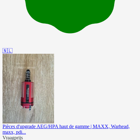
🇳🇱
Pièces d'upgrade AEG/HPA haut de gamme | MAXX, Warhead,
maxx, pdi...
Vraagprijs