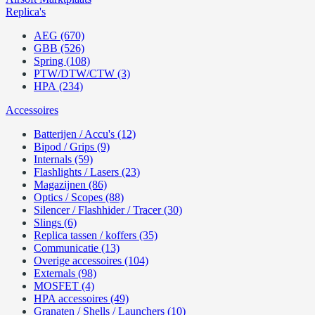
Replica's
AEG (670)
GBB (526)
Spring (108)
PTW/DTW/CTW (3)
HPA (234)
Accessoires
Batterijen / Accu's (12)
Bipod / Grips (9)
Internals (59)
Flashlights / Lasers (23)
Magazijnen (86)
Optics / Scopes (88)
Silencer / Flashhider / Tracer (30)
Slings (6)
Replica tassen / koffers (35)
Communicatie (13)
Overige accessoires (104)
Externals (98)
MOSFET (4)
HPA accessoires (49)
Granaten / Shells / Launchers (10)