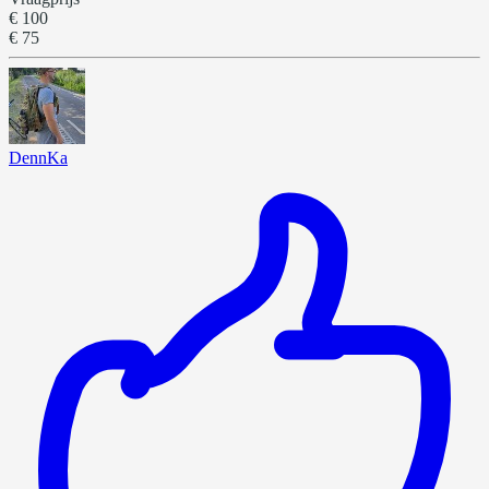
€ 100
€ 75
DennKa