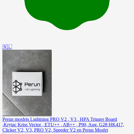
🇳🇱
Perun mosfets Lightning PRO V2 , V3 , HPA Trigger Board
,Krytac Kriss Vector , ETU++ , AB++ , P90, Aug, G28 HK417,
Clicker V2, V3, PRO V2, Speeder V2 en Perun Mosfet