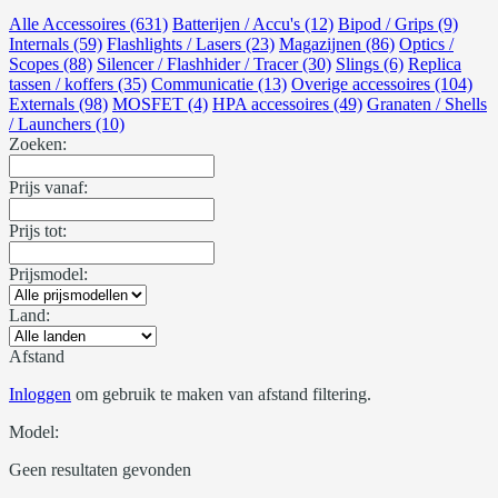
Alle Accessoires (631)
Batterijen / Accu's (12)
Bipod / Grips (9)
Internals (59)
Flashlights / Lasers (23)
Magazijnen (86)
Optics /
Scopes (88)
Silencer / Flashhider / Tracer (30)
Slings (6)
Replica
tassen / koffers (35)
Communicatie (13)
Overige accessoires (104)
Externals (98)
MOSFET (4)
HPA accessoires (49)
Granaten / Shells
/ Launchers (10)
Zoeken:
Prijs vanaf:
Prijs tot:
Prijsmodel:
Land:
Afstand
Inloggen
om gebruik te maken van afstand filtering.
Model:
Geen resultaten gevonden