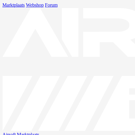
Marktplaats
Webshop
Forum
Airsoft
Marktplaats