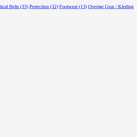
tical Belts (33)
Protection (32)
Footwear (13)
Overige Gear / Kleding