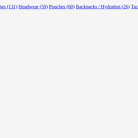
rigs (131)
Headwear (59)
Pouches (60)
Backpacks / Hydration (26)
Tac