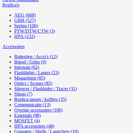
Replica's
AEG (668)
GBB (527)
Spring (106)
PTW/DTW/CTW (3)
HPA (232)
Accessoires
Batterijen / Accu's (12)
Bipod / Grips (9)
Internals (62)
Flashlights / Lasers (23)
Magazijnen (85)
Optics / Scopes (85)
Silencer / Flashhider / Tracer (31)
Slings (7)
Replica tassen / koffers (35)
Communicatie (13)
Overige accessoires (106)
Externals (98)
MOSFET (4)
HPA accessoires (48)
Granaten / Shells / Launchers (10)