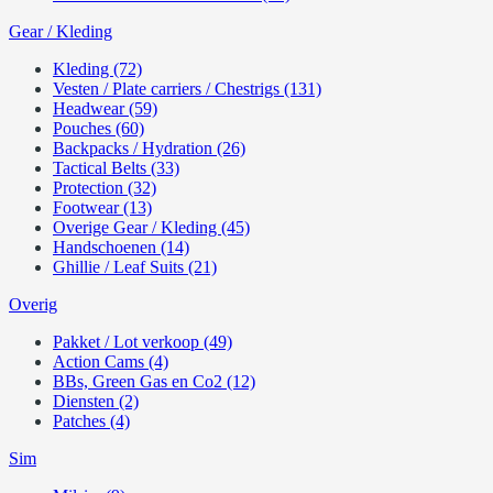
Gear / Kleding
Kleding (72)
Vesten / Plate carriers / Chestrigs (131)
Headwear (59)
Pouches (60)
Backpacks / Hydration (26)
Tactical Belts (33)
Protection (32)
Footwear (13)
Overige Gear / Kleding (45)
Handschoenen (14)
Ghillie / Leaf Suits (21)
Overig
Pakket / Lot verkoop (49)
Action Cams (4)
BBs, Green Gas en Co2 (12)
Diensten (2)
Patches (4)
Sim