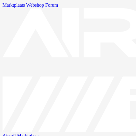
Marktplaats
Webshop
Forum
Airsoft
Marktplaats