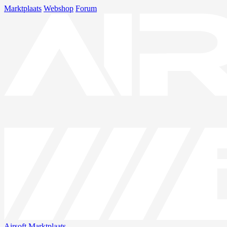
Marktplaats
Webshop
Forum
Airsoft
Marktplaats