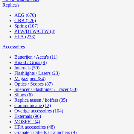
Replica's
AEG (670)
GBB (526)
Spring (107)
PTW/DTW/CTW (3)
HPA (233)
Accessoires
Batterijen / Accu's (11)
Bipod / Grips (9)
Internals (59)
Flashlights / Lasers (23)
Magazijnen (84)
Optics / Scopes (87)
Silencer / Flashhider / Tracer (30)
Slings (6)
Replica tassen / koffers (35)
Communicatie (12)
Overige accessoires (104)
Externals (96)
MOSFET (4)
HPA accessoires (48)
Granaten / Shells / Launchers (9)