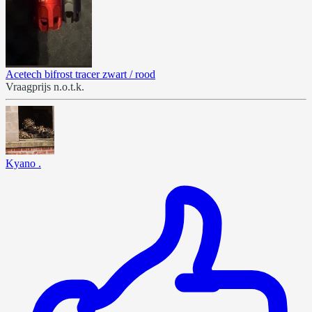
Acetech bifrost tracer zwart / rood
Vraagprijs n.o.t.k.
Kyano .