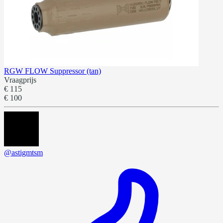
RGW FLOW Suppressor (tan)
Vraagprijs
€ 115
€ 100
@astigmtsm