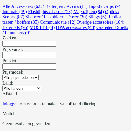
Alle Accessoires (622)
Batterijen / Accu's (11)
Bipod / Grips (9)
Internals (59)
Flashlights / Lasers (23)
Magazijnen (84)
Optics /
Scopes (87)
Silencer / Flashhider / Tracer (30)
Slings (6)
Replica
tassen / koffers (35)
Communicatie (12)
Overige accessoires (104)
Externals (96)
MOSFET (4)
HPA accessoires (48)
Granaten / Shells
/ Launchers (9)
Zoeken:
Prijs vanaf:
Prijs tot:
Prijsmodel:
Land:
Afstand
Inloggen
om gebruik te maken van afstand filtering.
Model:
Geen resultaten gevonden