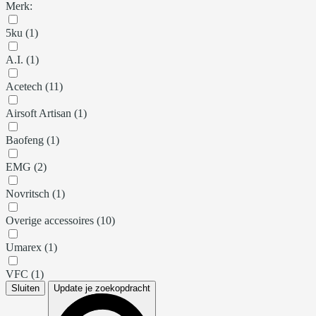
Merk:
5ku (1)
A.I. (1)
Acetech (11)
Airsoft Artisan (1)
Baofeng (1)
EMG (2)
Novritsch (1)
Overige accessoires (10)
Umarex (1)
VFC (1)
Sluiten
Update je zoekopdracht