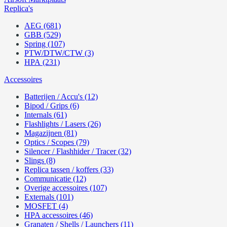
Replica's
AEG (681)
GBB (529)
Spring (107)
PTW/DTW/CTW (3)
HPA (231)
Accessoires
Batterijen / Accu's (12)
Bipod / Grips (6)
Internals (61)
Flashlights / Lasers (26)
Magazijnen (81)
Optics / Scopes (79)
Silencer / Flashhider / Tracer (32)
Slings (8)
Replica tassen / koffers (33)
Communicatie (12)
Overige accessoires (107)
Externals (101)
MOSFET (4)
HPA accessoires (46)
Granaten / Shells / Launchers (11)