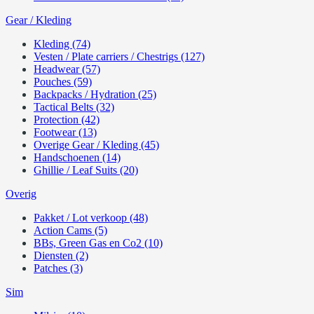
Gear / Kleding
Kleding (74)
Vesten / Plate carriers / Chestrigs (127)
Headwear (57)
Pouches (59)
Backpacks / Hydration (25)
Tactical Belts (32)
Protection (42)
Footwear (13)
Overige Gear / Kleding (45)
Handschoenen (14)
Ghillie / Leaf Suits (20)
Overig
Pakket / Lot verkoop (48)
Action Cams (5)
BBs, Green Gas en Co2 (10)
Diensten (2)
Patches (3)
Sim