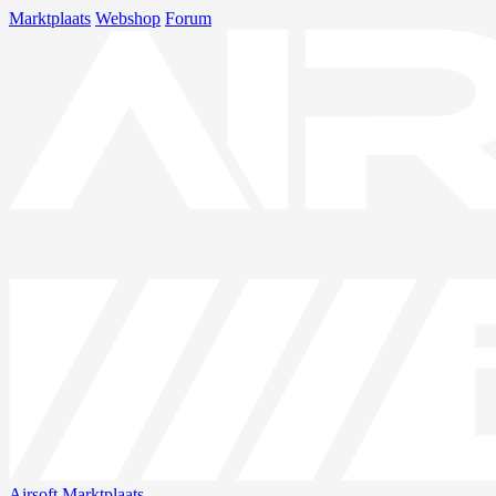
Marktplaats
Webshop
Forum
Airsoft
Marktplaats