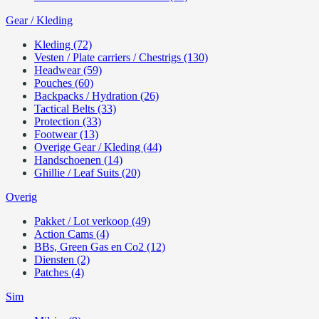
Gear / Kleding
Kleding (72)
Vesten / Plate carriers / Chestrigs (130)
Headwear (59)
Pouches (60)
Backpacks / Hydration (26)
Tactical Belts (33)
Protection (33)
Footwear (13)
Overige Gear / Kleding (44)
Handschoenen (14)
Ghillie / Leaf Suits (20)
Overig
Pakket / Lot verkoop (49)
Action Cams (4)
BBs, Green Gas en Co2 (12)
Diensten (2)
Patches (4)
Sim