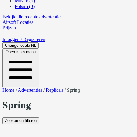
Milsim (9)
Polsim (0)
Bekijk alle recente advertenties
Airsoft
Locaties
Prijzen
Inloggen
/ Registreren
Change locale
NL
Open main menu
Home
/
Advertenties
/
Replica's
/
Spring
Spring
Zoeken en filteren