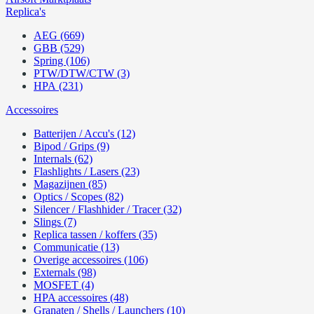
Replica's
AEG (669)
GBB (529)
Spring (106)
PTW/DTW/CTW (3)
HPA (231)
Accessoires
Batterijen / Accu's (12)
Bipod / Grips (9)
Internals (62)
Flashlights / Lasers (23)
Magazijnen (85)
Optics / Scopes (82)
Silencer / Flashhider / Tracer (32)
Slings (7)
Replica tassen / koffers (35)
Communicatie (13)
Overige accessoires (106)
Externals (98)
MOSFET (4)
HPA accessoires (48)
Granaten / Shells / Launchers (10)