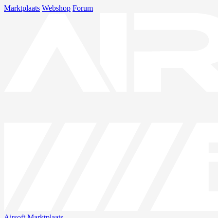
Marktplaats
Webshop
Forum
Airsoft
Marktplaats