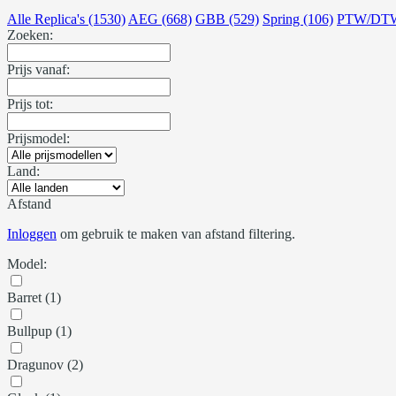
Alle Replica's (1530)
AEG (668)
GBB (529)
Spring (106)
PTW/DTW
Zoeken:
Prijs vanaf:
Prijs tot:
Prijsmodel:
Land:
Afstand
Inloggen
om gebruik te maken van afstand filtering.
Model:
Barret (1)
Bullpup (1)
Dragunov (2)