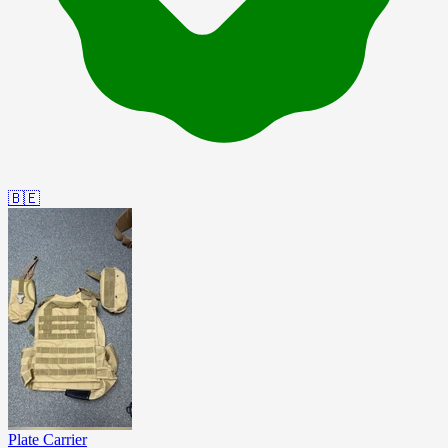
🇧🇪
Plate Carrier