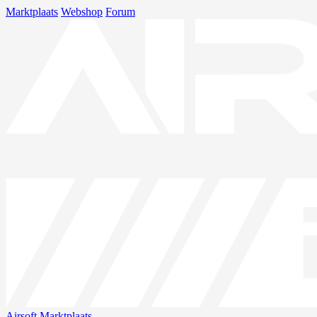
Marktplaats
Webshop
Forum
Airsoft
Marktplaats