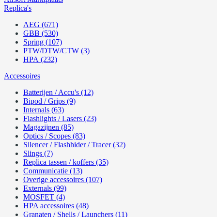
Replica's
AEG (671)
GBB (530)
Spring (107)
PTW/DTW/CTW (3)
HPA (232)
Accessoires
Batterijen / Accu's (12)
Bipod / Grips (9)
Internals (63)
Flashlights / Lasers (23)
Magazijnen (85)
Optics / Scopes (83)
Silencer / Flashhider / Tracer (32)
Slings (7)
Replica tassen / koffers (35)
Communicatie (13)
Overige accessoires (107)
Externals (99)
MOSFET (4)
HPA accessoires (48)
Granaten / Shells / Launchers (11)