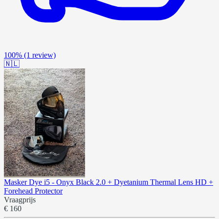
100%
(1 review)
🇳🇱
Masker Dye i5 - Onyx Black 2.0 + Dyetanium Thermal Lens HD +
Forehead Protector
Vraagprijs
€ 160