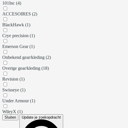
101Inc (4)
ACCESOIRES (2)
BlackHawk (1)
Crye precision (1)
Emerson Gear (1)
Onbekend gear/kleding (2)
Overige gear/kleding (18)
Revision (1)
Swisseye (1)
Under Armour (1)
WileyX (1)
Sluiten
Update je zoekopdracht