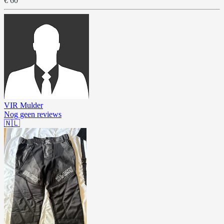
€ 60
VIR Mulder
Nog geen reviews
🇳🇱