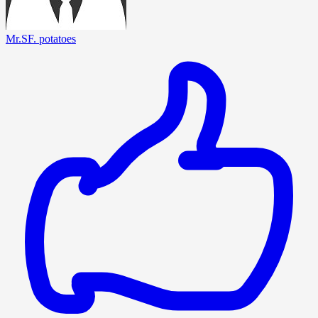
Mr.SF. potatoes