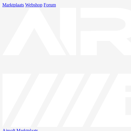
Marktplaats
Webshop
Forum
Airsoft
Marktplaats