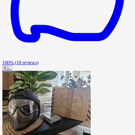
100%
(18 reviews)
🇳🇱