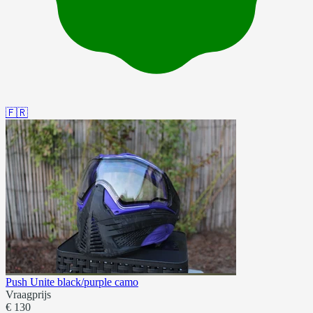
🇫🇷
Push Unite black/purple camo
Vraagprijs
€ 130