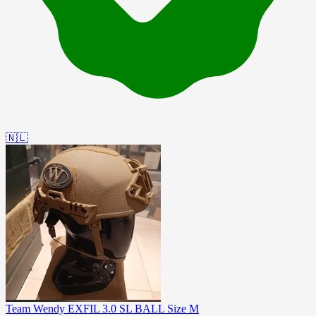
🇳🇱
Team Wendy EXFIL 3.0 SL BALL Size M