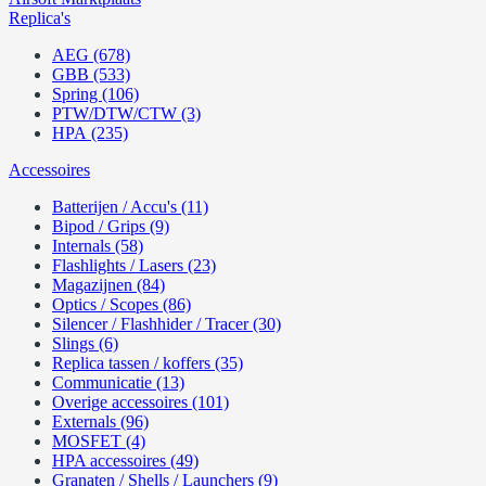
Replica's
AEG (678)
GBB (533)
Spring (106)
PTW/DTW/CTW (3)
HPA (235)
Accessoires
Batterijen / Accu's (11)
Bipod / Grips (9)
Internals (58)
Flashlights / Lasers (23)
Magazijnen (84)
Optics / Scopes (86)
Silencer / Flashhider / Tracer (30)
Slings (6)
Replica tassen / koffers (35)
Communicatie (13)
Overige accessoires (101)
Externals (96)
MOSFET (4)
HPA accessoires (49)
Granaten / Shells / Launchers (9)