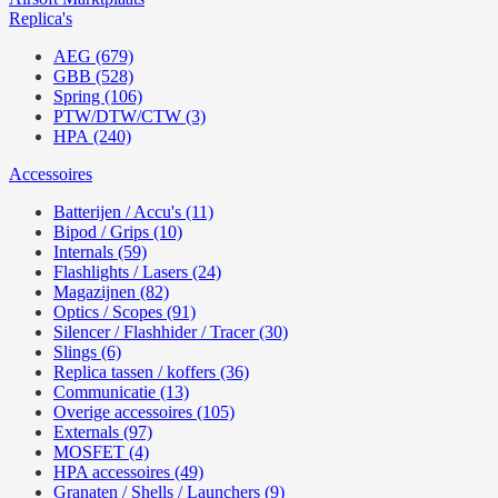
Replica's
AEG (679)
GBB (528)
Spring (106)
PTW/DTW/CTW (3)
HPA (240)
Accessoires
Batterijen / Accu's (11)
Bipod / Grips (10)
Internals (59)
Flashlights / Lasers (24)
Magazijnen (82)
Optics / Scopes (91)
Silencer / Flashhider / Tracer (30)
Slings (6)
Replica tassen / koffers (36)
Communicatie (13)
Overige accessoires (105)
Externals (97)
MOSFET (4)
HPA accessoires (49)
Granaten / Shells / Launchers (9)