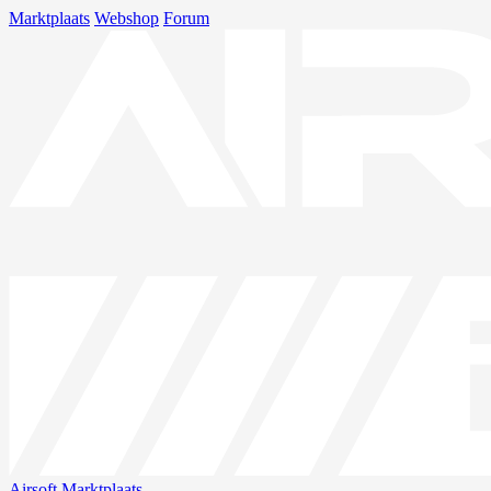
Marktplaats
Webshop
Forum
Airsoft
Marktplaats