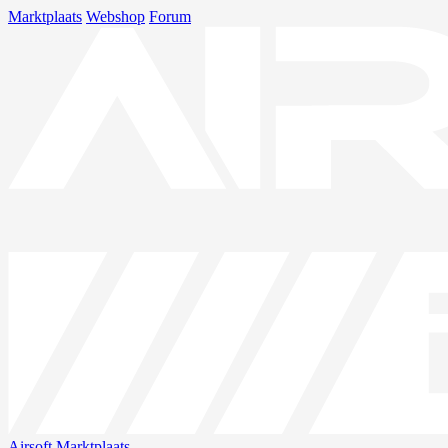
Marktplaats
Webshop
Forum
Airsoft
Marktplaats