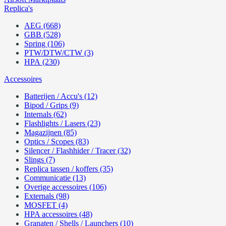
Replica's
AEG (668)
GBB (528)
Spring (106)
PTW/DTW/CTW (3)
HPA (230)
Accessoires
Batterijen / Accu's (12)
Bipod / Grips (9)
Internals (62)
Flashlights / Lasers (23)
Magazijnen (85)
Optics / Scopes (83)
Silencer / Flashhider / Tracer (32)
Slings (7)
Replica tassen / koffers (35)
Communicatie (13)
Overige accessoires (106)
Externals (98)
MOSFET (4)
HPA accessoires (48)
Granaten / Shells / Launchers (10)