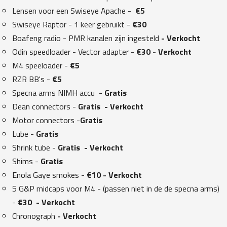
Lensen voor een Swiseye Apache -
€5
Swiseye Raptor - 1 keer gebruikt -
€30
Boafeng radio - PMR kanalen zijn ingesteld
- Verkocht
Odin speedloader - Vector adapter -
€30 - Verkocht
M4 speeloader -
€5
RZR BB's -
€5
Specna arms NIMH accu -
Gratis
Dean connectors -
Gratis - Verkocht
Motor connectors -
Gratis
Lube -
Gratis
Shrink tube -
Gratis - Verkocht
Shims -
Gratis
Enola Gaye smokes -
€10 - Verkocht
5 G&P midcaps voor M4 - (passen niet in de de specna arms)
-
€30 - Verkocht
Chronograph
- Verkocht