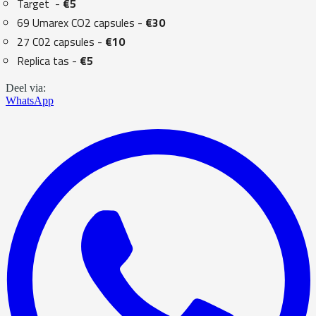
Target -
€5
69 Umarex CO2 capsules -
€30
27 C02 capsules -
€10
Replica tas -
€5
Deel via:
WhatsApp