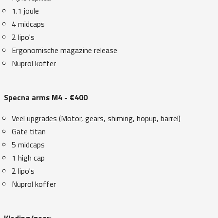
1.1 joule
4 midcaps
2 lipo's
Ergonomische magazine release
Nuprol koffer
Specna arms M4 - €400
Veel upgrades (Motor, gears, shiming, hopup, barrel)
Gate titan
5 midcaps
1 high cap
2 lipo's
Nuprol koffer
Kleding/gear: