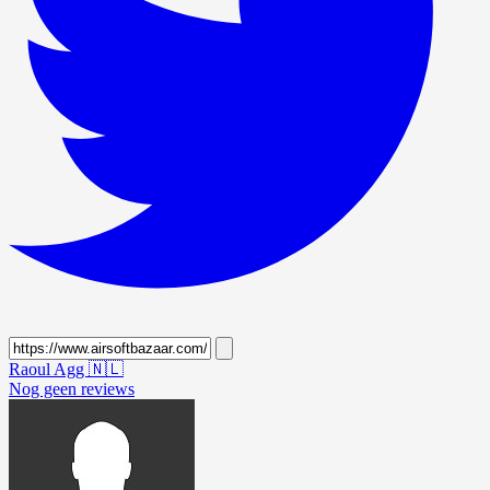
Raoul Agg
🇳🇱
Nog geen reviews