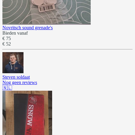
Novritsch sound grenade's
Bieden vanaf
€ 75
€ 52
Steven soldaat
Nog geen reviews
🇳🇱