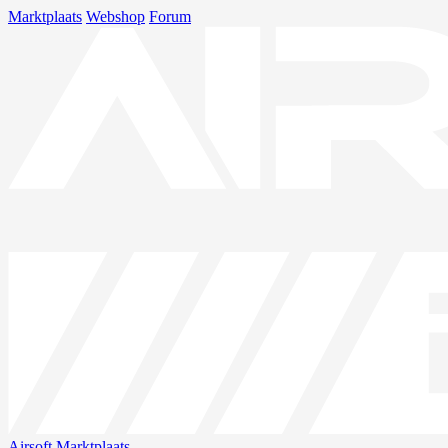
Marktplaats
Webshop
Forum
Airsoft
Marktplaats