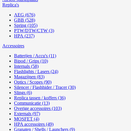
Replica's
AEG (676)
GBB (528)
Spring (105)
PTW/DTW/CTW (3)
HPA (237)
Accessoires
Batterijen / Accu's (11)
Bipod / Grips (10)
Internals (58)
Flashlights / Lasers (24)
Magazijnen (83)
Optics / Scopes (90)
Silencer / Flashhider / Tracer (30)
Slings (6)
Replica tassen / koffers (36)
Communicatie (13)
Overige accessoires (103)
Externals (97)
MOSFET (4)
HPA accessoires (49)
Granaten / Shells / Launchers (9)