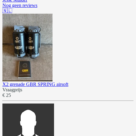
Nog geen reviews
🇳🇱
X2 grenade GBR SPRING airsoft
Vraagprijs
€ 25