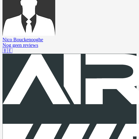
Nico Bouckenooghe
Nog geen reviews
🇧🇪