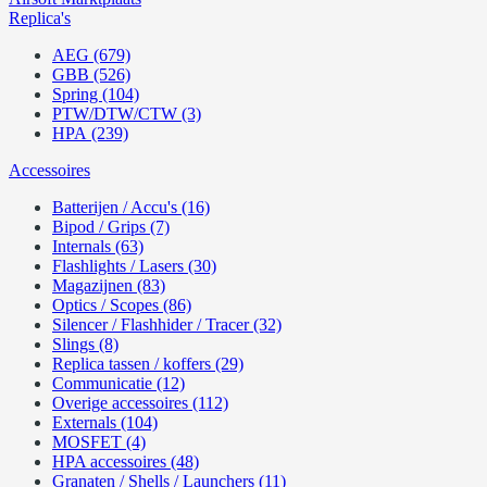
Replica's
AEG (679)
GBB (526)
Spring (104)
PTW/DTW/CTW (3)
HPA (239)
Accessoires
Batterijen / Accu's (16)
Bipod / Grips (7)
Internals (63)
Flashlights / Lasers (30)
Magazijnen (83)
Optics / Scopes (86)
Silencer / Flashhider / Tracer (32)
Slings (8)
Replica tassen / koffers (29)
Communicatie (12)
Overige accessoires (112)
Externals (104)
MOSFET (4)
HPA accessoires (48)
Granaten / Shells / Launchers (11)