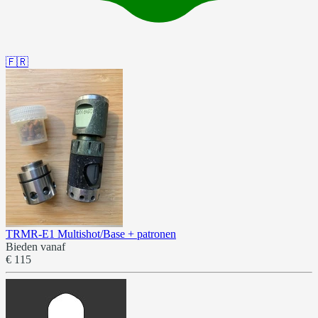
🇫🇷
TRMR-E1 Multishot/Base + patronen
Bieden vanaf
€ 115