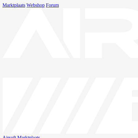
Marktplaats
Webshop
Forum
Airsoft
Marktplaats