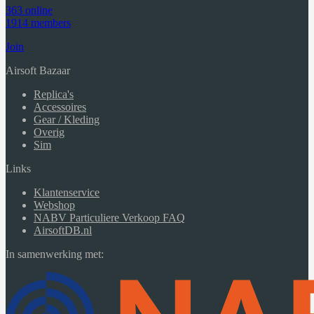
363 online
1914 members
Join
Airsoft Bazaar
Replica's
Accessoires
Gear / Kleding
Overig
Sim
Links
Klantenservice
Webshop
NABV Particuliere Verkoop FAQ
AirsoftDB.nl
In samenwerking met: