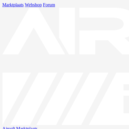
Marktplaats
Webshop
Forum
Airsoft
Marktplaats