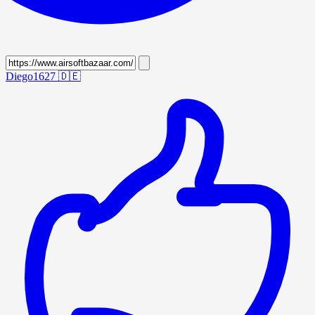
Diego1627
🇩🇪