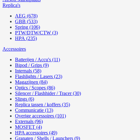
Replica's
AEG (678)
GBB (533)
Spring (106)
PTW/DTW/CTW (3)
HPA (235)
Accessoires
Batterijen / Accu's (11)
Bipod / Grips (9)
Internals (58)
Flashlights / Lasers (23)
Magazijnen (84)
Optics / Scopes (86)
Silencer / Flashhider / Tracer (30)
Slings (6)
Replica tassen / koffers (35)
Communicatie (13)
Overige accessoires (101)
Externals (96)
MOSFET (4)
HPA accessoires (49)
Granaten / Shells / Launchers (9)