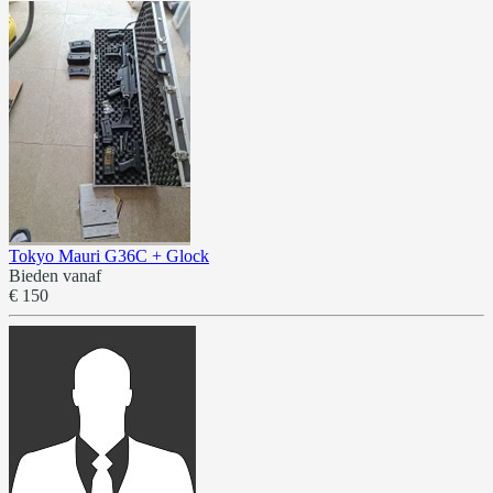
Tokyo Mauri G36C + Glock
Bieden vanaf
€ 150