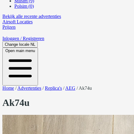
Milsim (9)
Polsim (0)
Bekijk alle recente advertenties
Airsoft
Locaties
Prijzen
Inloggen
/ Registreren
Change locale
NL
Open main menu
Home
/
Advertenties
/
Replica's
/
AEG
/
Ak74u
Ak74u