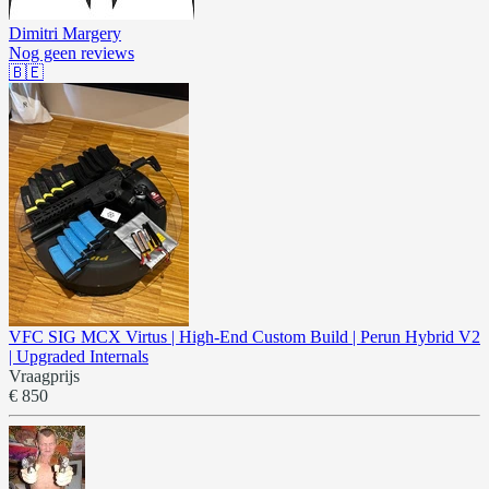
Dimitri Margery
Nog geen reviews
🇧🇪
VFC SIG MCX Virtus | High-End Custom Build | Perun Hybrid V2
| Upgraded Internals
Vraagprijs
€ 850