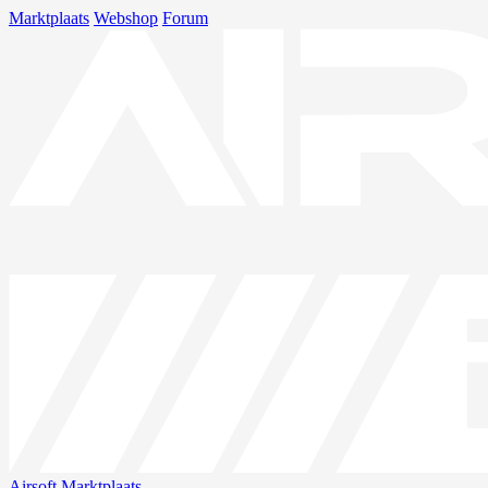
Marktplaats
Webshop
Forum
Airsoft
Marktplaats