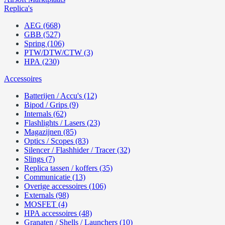
Replica's
AEG (668)
GBB (527)
Spring (106)
PTW/DTW/CTW (3)
HPA (230)
Accessoires
Batterijen / Accu's (12)
Bipod / Grips (9)
Internals (62)
Flashlights / Lasers (23)
Magazijnen (85)
Optics / Scopes (83)
Silencer / Flashhider / Tracer (32)
Slings (7)
Replica tassen / koffers (35)
Communicatie (13)
Overige accessoires (106)
Externals (98)
MOSFET (4)
HPA accessoires (48)
Granaten / Shells / Launchers (10)