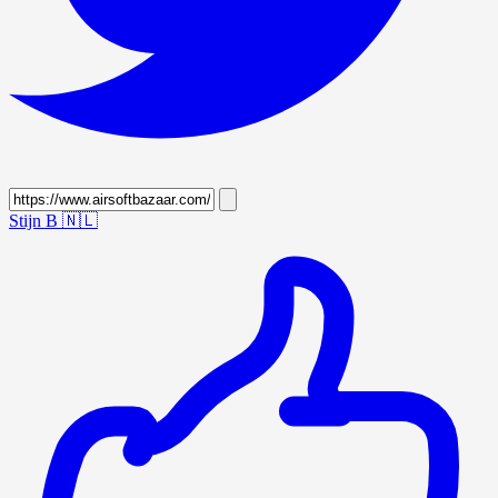
Stijn B
🇳🇱