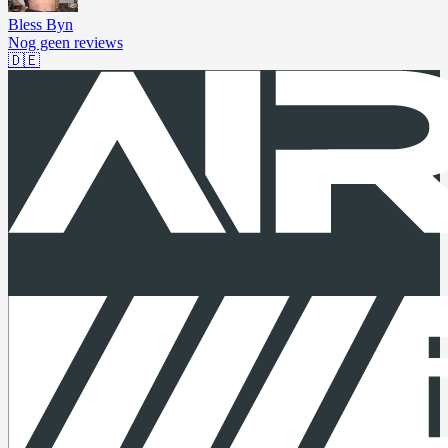
Bless Byn
Nog geen reviews
🇩🇪