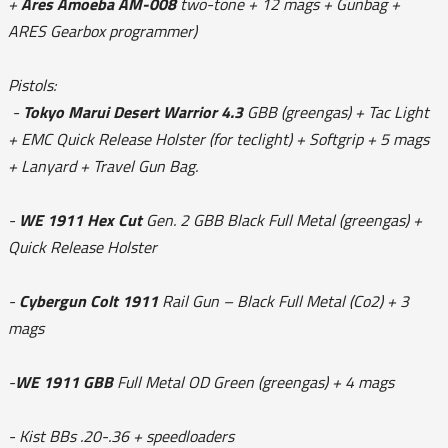
+
Ares Amoeba AM-008
two-tone + 12 mags + Gunbag +
ARES Gearbox programmer)
Pistols:
-
Tokyo Marui Desert Warrior 4.3
GBB (greengas) + Tac Light
+ EMC Quick Release Holster (for teclight) + Softgrip + 5 mags
+ Lanyard + Travel Gun Bag.
-
WE 1911 Hex Cut
Gen. 2 GBB Black Full Metal (greengas) +
Quick Release Holster
-
Cybergun Colt 1911
Rail Gun – Black Full Metal (Co2) + 3
mags
-
WE 1911 GBB
Full Metal OD Green (greengas) + 4 mags
- Kist BBs .20-.36 + speedloaders