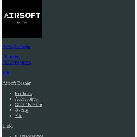
Airsoft Bazaar
78 online
1912 members
Join
Airsoft Bazaar
Replica's
Accessoires
Gear / Kleding
Overig
Sim
Links
Klantenservice