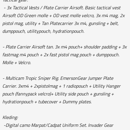
- 3x Tactical Vests / Plate Carrier Airsoft. Basic tactical vest
Airsoft OD Green molle + OD vest molle velcro, 3x m4 mag, 2x
pistol mag, utility + Tan Platecarrier 3x m4, gunsling + belt,
dumppouch, utilitypouch, hydrationpouch.
- Plate Carrier Airsoft tan. 3x m4 pouch+ shoulder padding + 3x
fastmag m4 pouch + 2x fast pistol mag pouch + dumppouch.
Molle + Velcro.
- Multicam Tropic Sniper Rig. EmersonGear Jumper Plate
Carrier. 3xm4 + 2xpistolmag + 1 radiopouch + Utility Hanger
pouch (fannypack velcro)+ Utility side pouch + gunsling +
hydrationpouch + tubecover + Dummy plates.
Kleding:
-Digital camo Marpat/Cadpat Uniform Set. Invader Gear