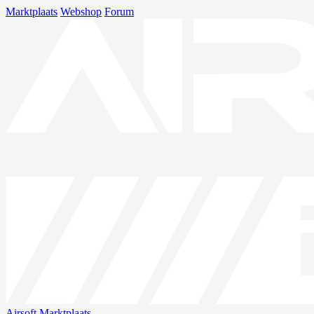
Marktplaats
Webshop
Forum
Airsoft
Marktplaats