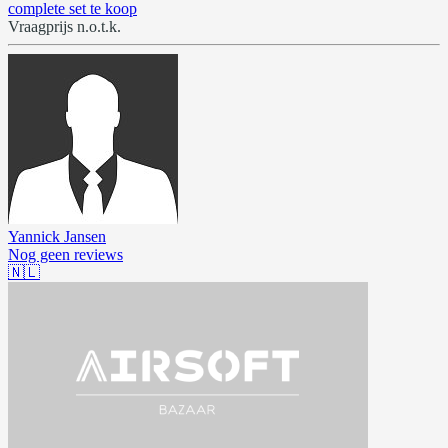
complete set te koop
Vraagprijs n.o.t.k.
Yannick Jansen
Nog geen reviews
🇳🇱