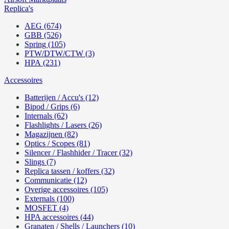
Replica's
AEG (674)
GBB (526)
Spring (105)
PTW/DTW/CTW (3)
HPA (231)
Accessoires
Batterijen / Accu's (12)
Bipod / Grips (6)
Internals (62)
Flashlights / Lasers (26)
Magazijnen (82)
Optics / Scopes (81)
Silencer / Flashhider / Tracer (32)
Slings (7)
Replica tassen / koffers (32)
Communicatie (12)
Overige accessoires (105)
Externals (100)
MOSFET (4)
HPA accessoires (44)
Granaten / Shells / Launchers (10)