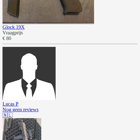
Glock 19X
Vraagprijs
€ 80
Lucas P
Nog geen reviews
🇳🇱