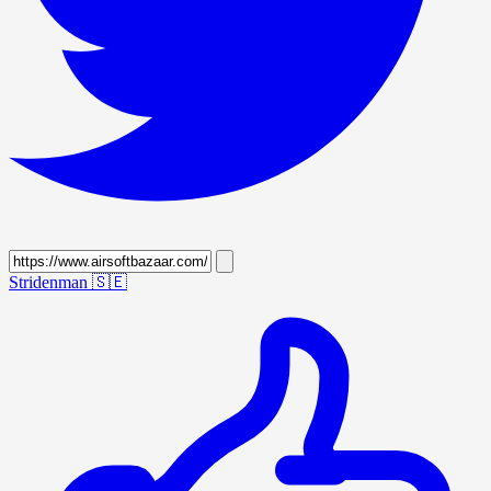
Stridenman
🇸🇪