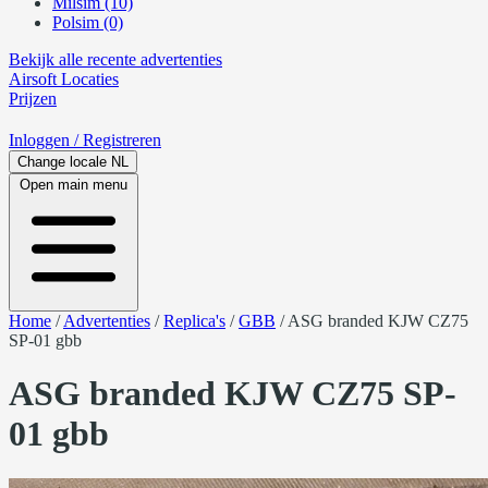
Milsim (10)
Polsim (0)
Bekijk alle recente advertenties
Airsoft
Locaties
Prijzen
Inloggen
/ Registreren
Change locale
NL
Open main menu
Home
/
Advertenties
/
Replica's
/
GBB
/
ASG branded KJW CZ75
SP-01 gbb
ASG branded KJW CZ75 SP-
01 gbb