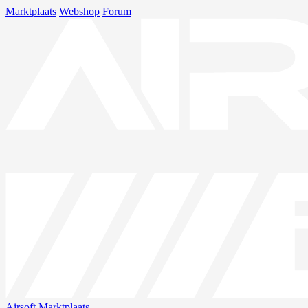
Marktplaats
Webshop
Forum
Airsoft
Marktplaats