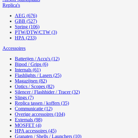
Replica's
AEG (676)
GBB (527)
Spring (106)
PTW/DTW/CTW (3)
HPA (233)
Accessoires
Batterijen / Accu's (12)
Bipod / Grips (6)
Internals (61)
Flashlights / Lasers (25)
Magazijnen (82)
Optics / Scopes (82)
Silencer / Flashhider / Tracer (32)
Slings (7)
Replica tassen / koffers (35)
Communicatie (12)
Overige accessoires (104)
Externals (98)
MOSFET (4)
HPA accessoires (45)
Granaten / Shells / Launchers (10)