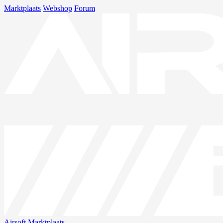
Marktplaats
Webshop
Forum
Airsoft
Marktplaats