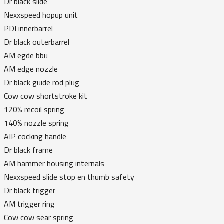
Dr black slide
Nexxspeed hopup unit
PDI innerbarrel
Dr black outerbarrel
AM egde bbu
AM edge nozzle
Dr black guide rod plug
Cow cow shortstroke kit
120% recoil spring
140% nozzle spring
AIP cocking handle
Dr black frame
AM hammer housing internals
Nexxspeed slide stop en thumb safety
Dr black trigger
AM trigger ring
Cow cow sear spring