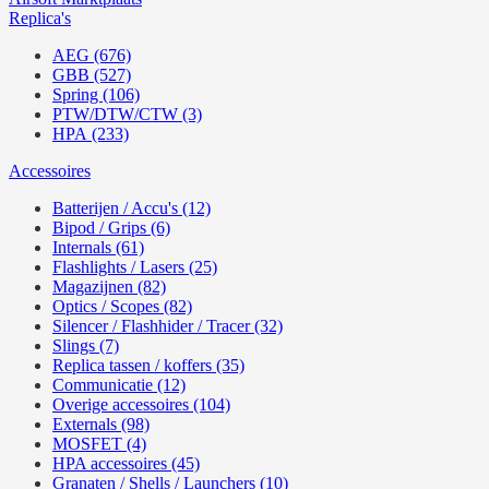
Replica's
AEG (676)
GBB (527)
Spring (106)
PTW/DTW/CTW (3)
HPA (233)
Accessoires
Batterijen / Accu's (12)
Bipod / Grips (6)
Internals (61)
Flashlights / Lasers (25)
Magazijnen (82)
Optics / Scopes (82)
Silencer / Flashhider / Tracer (32)
Slings (7)
Replica tassen / koffers (35)
Communicatie (12)
Overige accessoires (104)
Externals (98)
MOSFET (4)
HPA accessoires (45)
Granaten / Shells / Launchers (10)