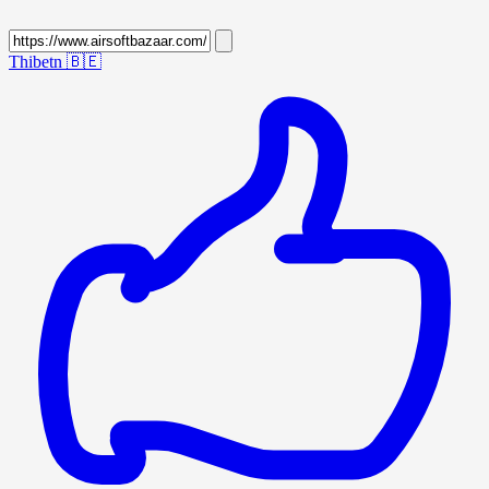
Thibetn
🇧🇪