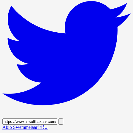
Akio Swemmelaar
🇳🇱