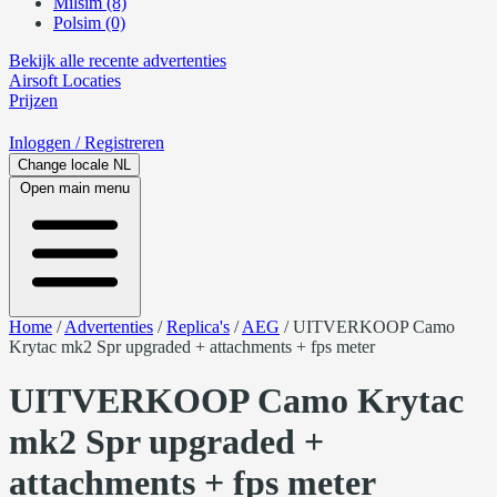
Milsim (8)
Polsim (0)
Bekijk alle recente advertenties
Airsoft
Locaties
Prijzen
Inloggen
/ Registreren
Change locale
NL
Open main menu
Home
/
Advertenties
/
Replica's
/
AEG
/
UITVERKOOP Camo
Krytac mk2 Spr upgraded + attachments + fps meter
UITVERKOOP Camo Krytac
mk2 Spr upgraded +
attachments + fps meter