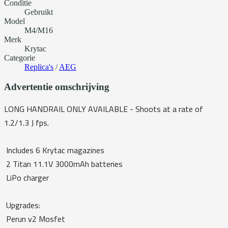
Conditie
Gebruikt
Model
M4/M16
Merk
Krytac
Categorie
Replica's
/
AEG
Advertentie omschrijving
LONG HANDRAIL ONLY AVAILABLE - Shoots at a rate of
1.2/1.3 J fps.
Includes 6 Krytac magazines
2 Titan 11.1V 3000mAh batteries
LiPo charger
Upgrades:
Perun v2 Mosfet