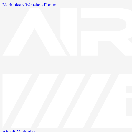
Marktplaats
Webshop
Forum
Airsoft
Marktplaats