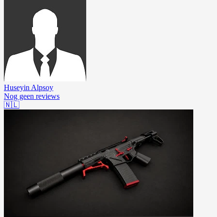
Huseyin Alpsoy
Nog geen reviews
🇳🇱