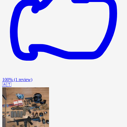
100%
(1 review)
🇦🇹