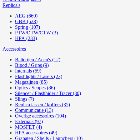
Replica's
AEG (669)
GBB (528)
Spring (107)
PTW/DTW/CTW (3)
HPA (233)
Accessoires
Batterijen / Accu's (12)
Bipod / Grips (9)
Internals (59)
Flashlights / Lasers (23)
Magazijnen (85)
Optics / Scopes (86)
Silencer / Flashhider / Tracer (30)
Slings (7)
Replica tassen / koffers (35)
Communicatie (13)
Overige accessoires (104)
Externals (97)
MOSFET (4)
HPA accessoires (49)
Granaten / Shells / Launchers (10)