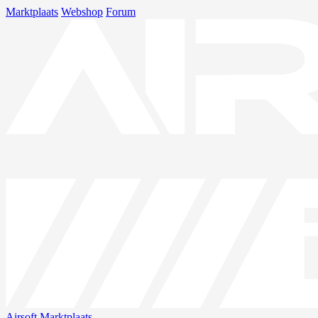
Marktplaats
Webshop
Forum
Airsoft
Marktplaats