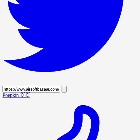
Poepkin
🇧🇪