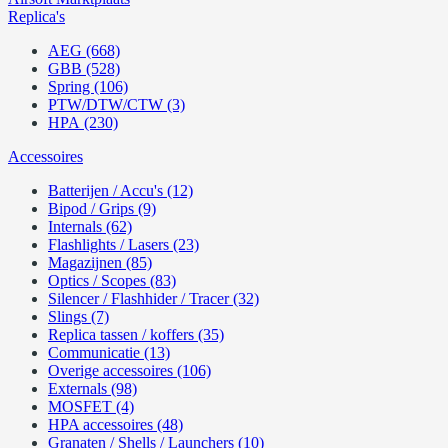
Replica's
AEG (668)
GBB (528)
Spring (106)
PTW/DTW/CTW (3)
HPA (230)
Accessoires
Batterijen / Accu's (12)
Bipod / Grips (9)
Internals (62)
Flashlights / Lasers (23)
Magazijnen (85)
Optics / Scopes (83)
Silencer / Flashhider / Tracer (32)
Slings (7)
Replica tassen / koffers (35)
Communicatie (13)
Overige accessoires (106)
Externals (98)
MOSFET (4)
HPA accessoires (48)
Granaten / Shells / Launchers (10)