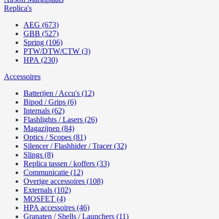
Replica's
AEG (673)
GBB (527)
Spring (106)
PTW/DTW/CTW (3)
HPA (230)
Accessoires
Batterijen / Accu's (12)
Bipod / Grips (6)
Internals (62)
Flashlights / Lasers (26)
Magazijnen (84)
Optics / Scopes (81)
Silencer / Flashhider / Tracer (32)
Slings (8)
Replica tassen / koffers (33)
Communicatie (12)
Overige accessoires (108)
Externals (102)
MOSFET (4)
HPA accessoires (46)
Granaten / Shells / Launchers (11)