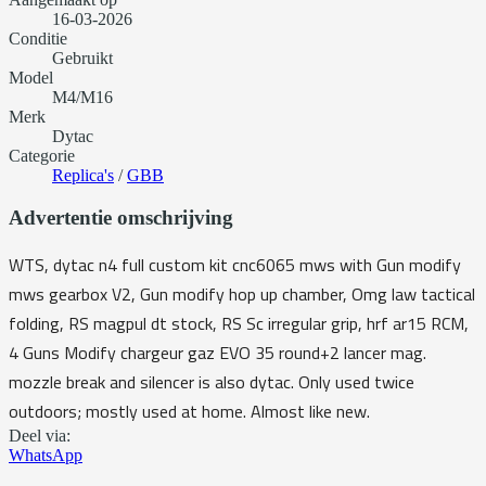
16-03-2026
Conditie
Gebruikt
Model
M4/M16
Merk
Dytac
Categorie
Replica's
/
GBB
Advertentie omschrijving
WTS, dytac n4 full custom kit cnc6065 mws with Gun modify
mws gearbox V2, Gun modify hop up chamber, Omg law tactical
folding, RS magpul dt stock, RS Sc irregular grip, hrf ar15 RCM,
4 Guns Modify chargeur gaz EVO 35 round+2 lancer mag.
mozzle break and silencer is also dytac. Only used twice
outdoors; mostly used at home. Almost like new.
Deel via:
WhatsApp