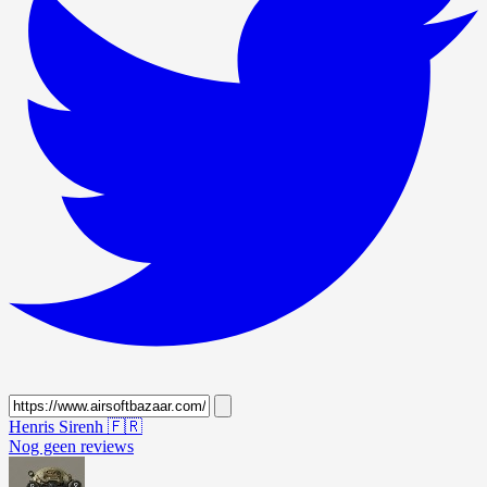
Henris Sirenh
🇫🇷
Nog geen reviews