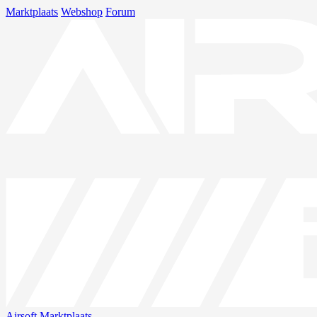
Marktplaats
Webshop
Forum
Airsoft
Marktplaats