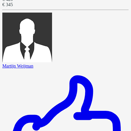
€ 345
Martijn Weijman