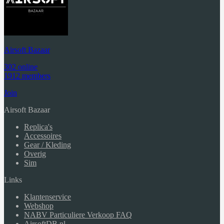
Airsoft Bazaar
302 online
1912 members
Join
Airsoft Bazaar
Replica's
Accessoires
Gear / Kleding
Overig
Sim
Links
Klantenservice
Webshop
NABV Particuliere Verkoop FAQ
AirsoftDB.nl