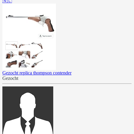
🇳🇱
Gezocht replica thompson contender
Gezocht