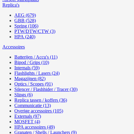
Replica's
AEG (679)
GBB (528)
Spring (106)
PTW/DTW/CTW (3)
HPA (240)
Accessoires
Batterijen / Accu's (11)
Bipod / Grips (10)
Internals (59)
Flashlights / Lasers (24)
Magazijnen (82)
Optics / Scopes (91)
Silencer / Flashhider / Tracer (30)
Slings (6)
Replica tassen / koffers (36)
Communicatie (13)
Overige accessoires (105)
Externals (97)
MOSFET (4)
HPA accessoires (49)
Granaten / Shells / Launchers (9)