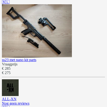
🇳🇱
ss23 met nano kit parts
Vraagprijs
€ 285
€ 275
ALL-XN
Nog geen reviews