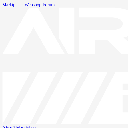
Marktplaats
Webshop
Forum
Airsoft
Marktplaats