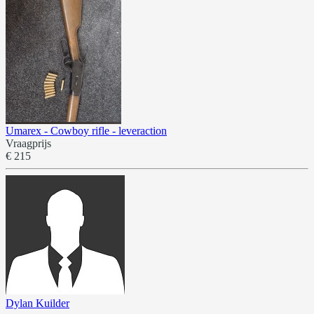
Umarex - Cowboy rifle - leveraction
Vraagprijs
€ 215
Dylan Kuilder