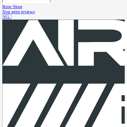
Rene Sloot
Nog geen reviews
🇳🇱