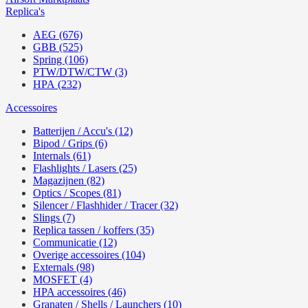
Replica's
AEG (676)
GBB (525)
Spring (106)
PTW/DTW/CTW (3)
HPA (232)
Accessoires
Batterijen / Accu's (12)
Bipod / Grips (6)
Internals (61)
Flashlights / Lasers (25)
Magazijnen (82)
Optics / Scopes (81)
Silencer / Flashhider / Tracer (32)
Slings (7)
Replica tassen / koffers (35)
Communicatie (12)
Overige accessoires (104)
Externals (98)
MOSFET (4)
HPA accessoires (46)
Granaten / Shells / Launchers (10)