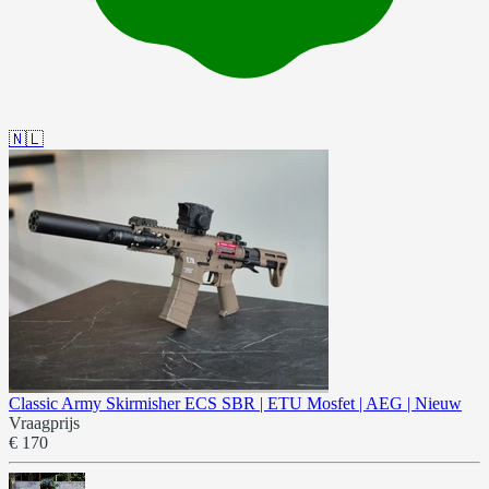
🇳🇱
Classic Army Skirmisher ECS SBR | ETU Mosfet | AEG | Nieuw
Vraagprijs
€ 170