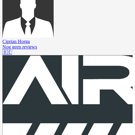
Ciprian Horga
Nog geen reviews
🇧🇪