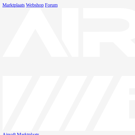
Marktplaats
Webshop
Forum
Airsoft
Marktplaats