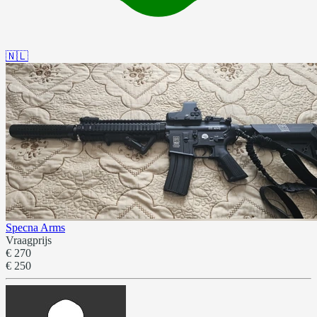
🇳🇱
Specna Arms
Vraagprijs
€ 270
€ 250