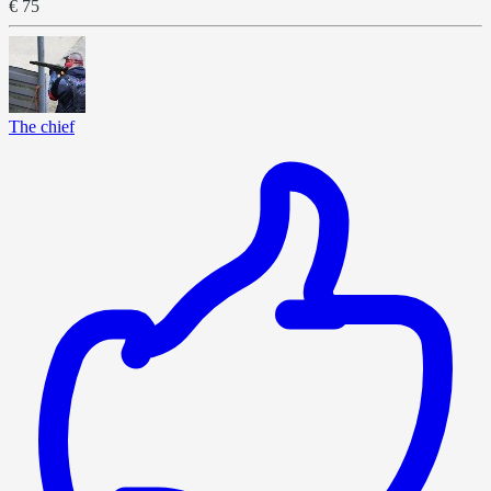
€ 75
The chief