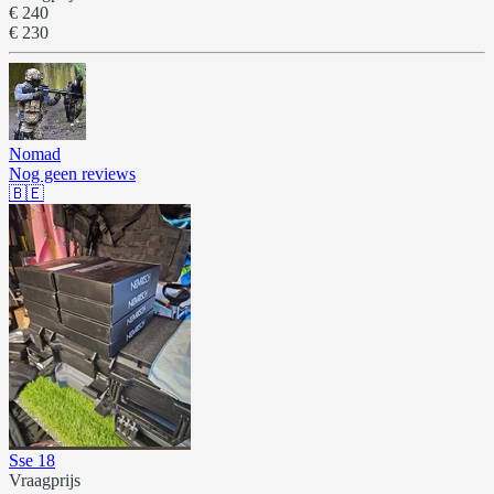
€ 240
€ 230
Nomad
Nog geen reviews
🇧🇪
Sse 18
Vraagprijs