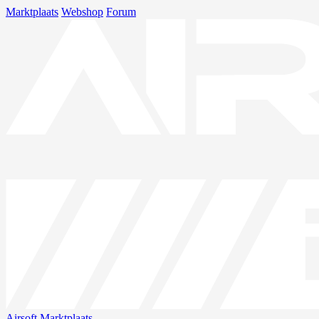
Marktplaats
Webshop
Forum
Airsoft
Marktplaats