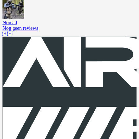
Nomad
Nog geen reviews
🇧🇪