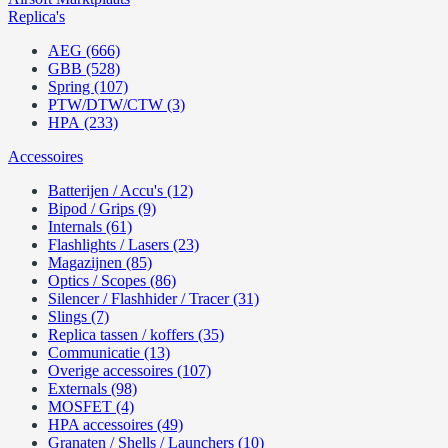
Replica's
AEG (666)
GBB (528)
Spring (107)
PTW/DTW/CTW (3)
HPA (233)
Accessoires
Batterijen / Accu's (12)
Bipod / Grips (9)
Internals (61)
Flashlights / Lasers (23)
Magazijnen (85)
Optics / Scopes (86)
Silencer / Flashhider / Tracer (31)
Slings (7)
Replica tassen / koffers (35)
Communicatie (13)
Overige accessoires (107)
Externals (98)
MOSFET (4)
HPA accessoires (49)
Granaten / Shells / Launchers (10)