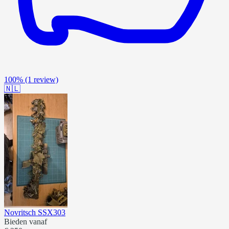
100%
(1 review)
🇳🇱
Novritsch SSX303
Bieden vanaf