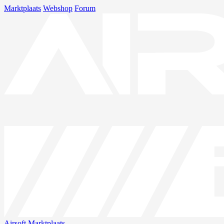
Marktplaats
Webshop
Forum
Airsoft
Marktplaats