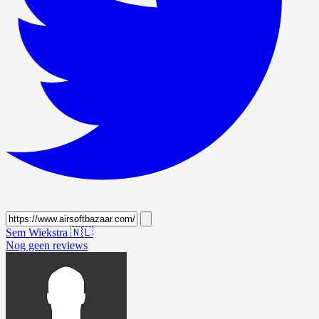
Sem Wiekstra
🇳🇱
Nog geen reviews