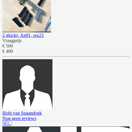
2 glocks, Ap01, ssx23
Vraagprijs
€ 500
€ 400
Hobi van Spaandonk
Nog geen reviews
🇳🇱