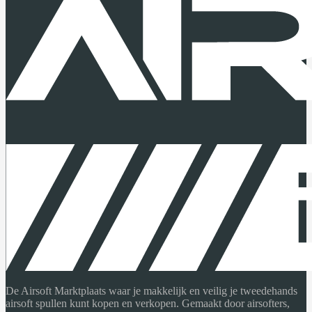
De Airsoft Marktplaats waar je makkelijk en veilig je tweedehands
airsoft spullen kunt kopen en verkopen. Gemaakt door airsofters,